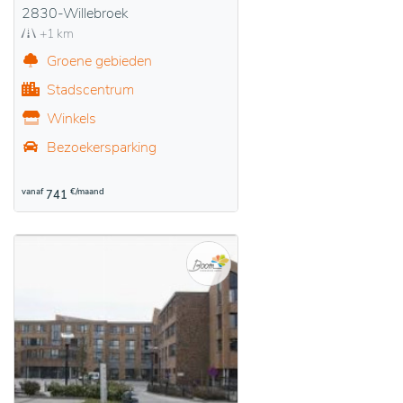
2830-Willebroek
+1 km
Groene gebieden
Stadscentrum
Winkels
Bezoekersparking
vanaf
€/maand
741