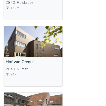
2870-Ruisbroek
+3 km
Hof van Crequi
2840-Rumst
+4 km