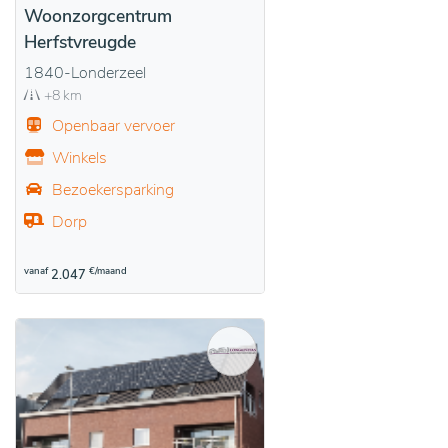
Woonzorgcentrum
Herfstvreugde
1840-Londerzeel
+8 km
Openbaar vervoer
Winkels
Bezoekersparking
Dorp
vanaf
€/maand
2.047