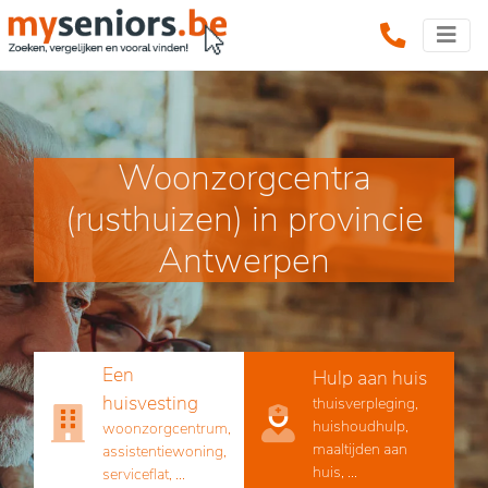
Woonzorgcentra
(rusthuizen) in provincie
Antwerpen
Een
Hulp aan huis
huisvesting
thuisverpleging,
huishoudhulp,
woonzorgcentrum,
maaltijden aan
assistentiewoning,
huis, ...
serviceflat, ...