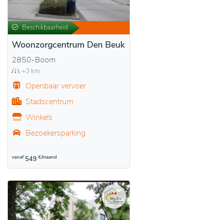
Beschikbaarheid
Woonzorgcentrum Den Beuk
2850-Boom
+3 km
Openbaar vervoer
Stadscentrum
Winkels
Bezoekersparking
vanaf
€/maand
549