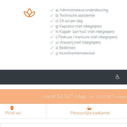
a) Administratieve ondersteuning
b) Technische assistentie
c) 24 uur per dag
g) Kapsalon (niet inbegrepen)
h) Kapper 'aan huis' (niet inbegrepen)
i) Pedicure / manicure (niet inbegrepen)
u) Wasserij (niet inbegrepen)
x) Bedlinnen
y) Incontinentiemateriaal
€
vanaf
53,52
/ dag
€
(+/-
1.632,36
/ maan
Privé-wc
Persoonlijke badkamer