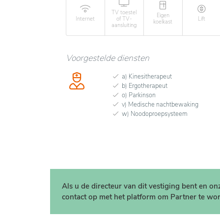
TV toestel
Eigen
Internet
of TV-
Lift
koelkast
aansluiting
Voorgestelde diensten
a) Kinesitherapeut
b) Ergotherapeut
o) Parkinson
v) Medische nachtbewaking
w) Noodoproepsysteem
Als u de directeur van dit vestiging bent en o
contact op met het platform om Partner te wor