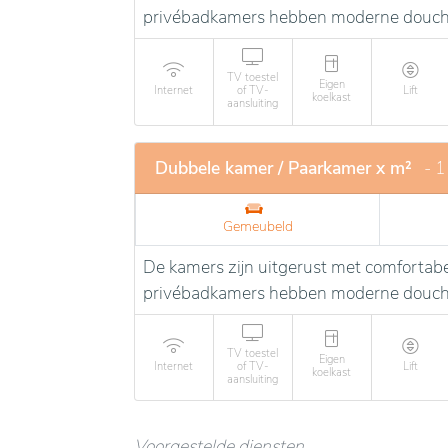
privébadkamers hebben moderne douches
TV toestel
Eigen
Internet
of TV-
Lift
koelkast
aansluiting
Dubbele kamer / Paarkamer x m²
- 1
Gemeubeld
De kamers zijn uitgerust met comfortabe
privébadkamers hebben moderne douches
TV toestel
Eigen
Internet
of TV-
Lift
koelkast
aansluiting
Voorgestelde diensten