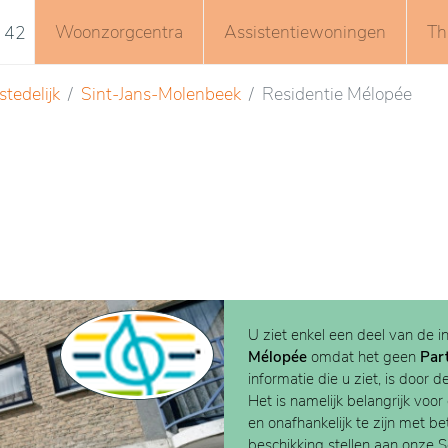
Woonzorgcentra
Assistentiewoningen
Th
 42
tedelijk
Sint-Jans-Molenbeek
Residentie Mélopée
U ziet enkel een deel van de i
Mélopée
omdat het geen
Par
informatie die u ziet, is door d
Het is namelijk belangrijk voor
en onafhankelijk te zijn met b
beschikking stellen aan onze 