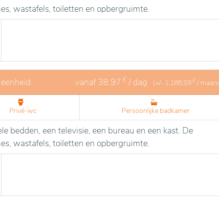
, wastafels, toiletten en opbergruimte.
€
 eenheid
vanaf
38,97
/ dag
€
(+/-
1.188,59
/ maan
Privé-wc
Persoonlijke badkamer
le bedden, een televisie, een bureau en een kast. De
, wastafels, toiletten en opbergruimte.