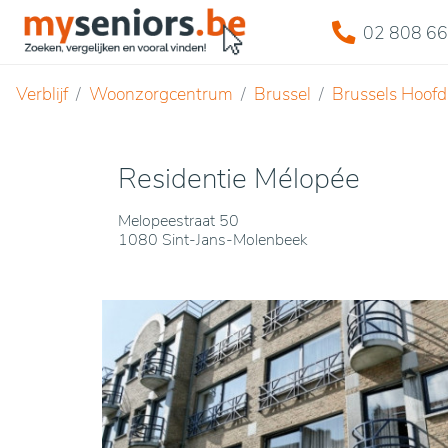
02 808 66
Verblijf
Woonzorgcentrum
Brussel
Brussels Hoofds
Residentie Mélopée
Melopeestraat 50
1080 Sint-Jans-Molenbeek