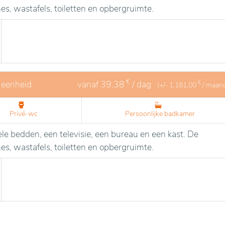
, wastafels, toiletten en opbergruimte.
€
 eenheid
vanaf
39,38
/ dag
€
(+/-
1.181,00
/ maan
Privé-wc
Persoonlijke badkamer
le bedden, een televisie, een bureau en een kast. De
, wastafels, toiletten en opbergruimte.