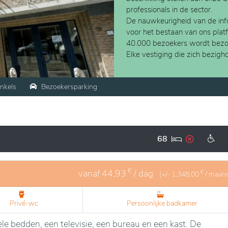
professionals in de sector.
De nauwkeurigheid van de info
voor het bestaan van ons plat
40.000 bezoekers wordt bezo
Elke vestiging die zich bezig
nkels
Bezoekersparking
68
€
vanaf
44,93
/ dag
€
(+/-
1.348,00
/ maan
Privé-wc
Persoonlijke badkamer
le bedden, een televisie, een bureau en een kast. De