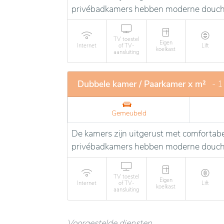
privébadkamers hebben moderne douches
TV toestel
Eigen
Internet
of TV-
Lift
koelkast
aansluiting
Dubbele kamer / Paarkamer x m²
- 1
Gemeubeld
De kamers zijn uitgerust met comfortabe
privébadkamers hebben moderne douches
TV toestel
Eigen
Internet
of TV-
Lift
koelkast
aansluiting
Voorgestelde diensten