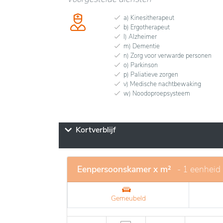
a) Kinesitherapeut
b) Ergotherapeut
l) Alzheimer
m) Dementie
n) Zorg voor verwarde personen
o) Parkinson
p) Paliatieve zorgen
v) Medische nachtbewaking
w) Noodoproepsysteem
Kortverblijf
Eenpersoonskamer x m²
- 1 eenheid
Gemeubeld