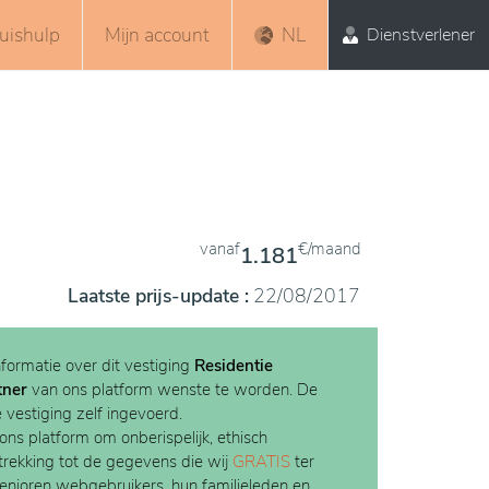
uishulp
Mijn account
NL
Dienstverlener
vanaf
€/maand
1.181
Laatste prijs-update :
22/08/2017
nformatie over dit vestiging
Residentie
tner
van ons platform wenste te worden. De
e vestiging zelf ingevoerd.
 ons platform om onberispelijk, ethisch
etrekking tot de gegevens die wij
GRATIS
ter
Senioren webgebruikers, hun familieleden en