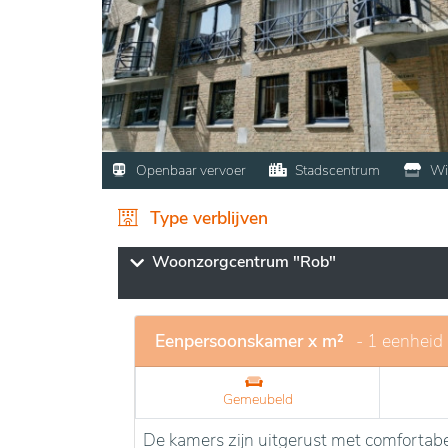
Openbaar vervoer
Stadscentrum
Wi
Type verblijven
Woonzorgcentrum "Rob"
Eenpersoonskamer x m²
- 1 eenheid
Gemeubeld
De kamers zijn uitgerust met comfortabe