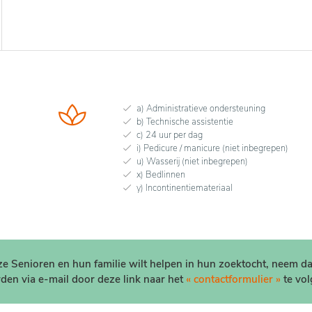
a) Administratieve ondersteuning
b) Technische assistentie
c) 24 uur per dag
i) Pedicure / manicure (niet inbegrepen)
u) Wasserij (niet inbegrepen)
x) Bedlinnen
y) Incontinentiemateriaal
nze Senioren en hun familie wilt helpen in hun zoektocht, neem d
den via e-mail door deze link naar het
« contactformulier »
te vol