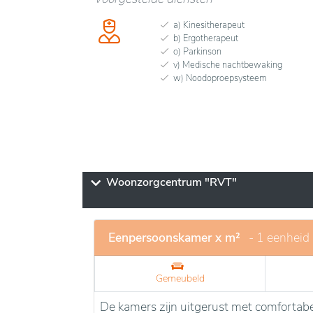
a) Kinesitherapeut
b) Ergotherapeut
o) Parkinson
v) Medische nachtbewaking
w) Noodoproepsysteem
Woonzorgcentrum "RVT"
Eenpersoonskamer x m²
- 1 eenheid
Gemeubeld
De kamers zijn uitgerust met comfortabe