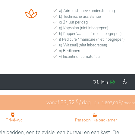
a) Administratieve ondersteuning
b) Technische assistentie
c) 24 uur per dag
g) Kapsalon (niet inbegrepen)
h) Kapper 'aan huis' (niet inbegrepen)
i) Pedicure / manicure (niet inbegrepen)
u) Wasserij (niet inbegrepen)
x) Bedlinnen
y) Incontinentiemateriaal
31
€
vanaf
53,52
/ dag
€
(+/-
1.606,00
/ maan
Privé-wc
Persoonlijke badkamer
le bedden, een televisie, een bureau en een kast. De