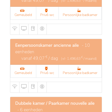
vanaf
49,07
/ dag
(+/-
1.496,63
/ maand)
Gemeubeld
Privé-wc
Persoonlijke badkamer
Eenpersoonskamer ancienne aile
- 10
eenheden
€
vanaf
49,07
/ dag
€
(+/-
1.496,63
/ maand)
Gemeubeld
Privé-wc
Persoonlijke badkamer
Dubbele kamer / Paarkamer nouvelle aile
- 6 eenheden