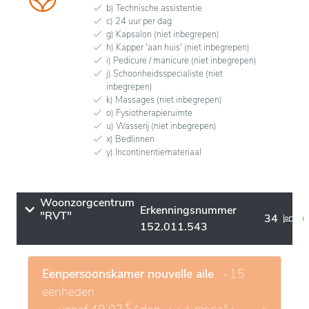
b) Technische assistentie
c) 24 uur per dag
g) Kapsalon (niet inbegrepen)
h) Kapper 'aan huis' (niet inbegrepen)
i) Pedicure / manicure (niet inbegrepen)
j) Schoonheidsspecialiste (niet
inbegrepen)
k) Massages (niet inbegrepen)
o) Fysiotherapieruimte
u) Wasserij (niet inbegrepen)
x) Bedlinnen
y) Incontinentiemateriaal
Woonzorgcentrum
Erkenningsnummer
"RVT"
34
152.011.543
Eenpersoonskamer nouvelle aile
- 15
eenheden
€
€