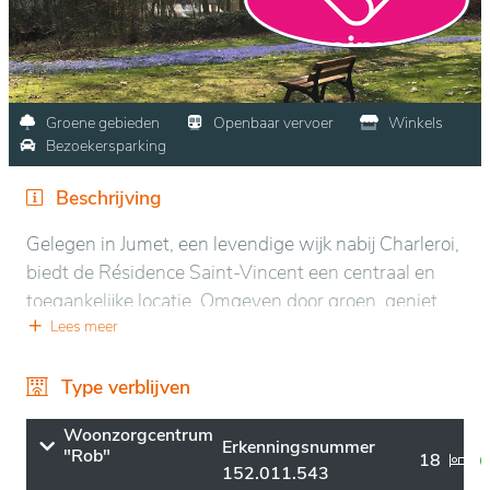
Groene gebieden
Openbaar vervoer
Winkels
Bezoekersparking
Beschrijving
Gelegen in Jumet, een levendige wijk nabij Charleroi,
biedt de Résidence Saint-Vincent een centraal en
toegankelijke locatie. Omgeven door groen, geniet
het van een rustige omgeving, terwijl het toch dicht
Lees meer
bij stedelijke voorzieningen ligt. De omgeving is
ideaal voor ontspanning, met goed onderhouden
Type verblijven
tuinen en buitenruimtes die wandelingen en rust
Woonzorgcentrum
bevorderen.
Erkenningsnummer
"Rob"
18
152.011.543
Het pand onderscheidt zich door zijn moderne en