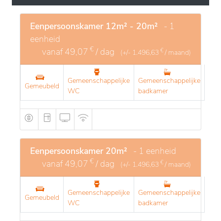
comfortabele voorzieningen, afgestemd op de
behoeften van de bewoners. Het biedt ruime, goed
Eenpersoonskamer 12m² - 20m²
- 1
ingerichte kamers en uitnodigende
eenheid
gemeenschappelijke ruimtes die sociale interactie en
€
vanaf
49,07
/ dag
€
(+/-
1.496,63
/ maand)
gezelligheid aanmoedigen. De diensten omvatten
persoonlijke ondersteuning, diverse activiteiten om
Gemeenschappelijke
Gemeenschappelijke
Gemeubeld
lichaam en geest te stimuleren, en een zorgzaam
WC
badkamer
personeel dat gericht is op het waarborgen van
optimaal welzijn. Deze combinatie van kwaliteiten
draagt bij aan een hoge levenskwaliteit in een serene
en zorgzame omgeving.
Eenpersoonskamer 20m²
- 1 eenheid
€
vanaf
49,07
/ dag
€
(+/-
1.496,63
/ maand)
Gemeenschappelijke
Gemeenschappelijke
Gemeubeld
WC
badkamer