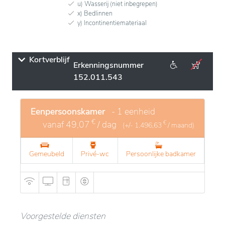
u) Wasserij (niet inbegrepen)
x) Bedlinnen
y) Incontinentiemateriaal
Kortverblijf
Erkenningsnummer
152.011.543
Eenpersoonskamer
- 1 eenheid
€
vanaf
49,07
/ dag
€
(+/-
1.496,63
/ maand)
Gemeubeld
Privé-wc
Persoonlijke badkamer
Voorgestelde diensten