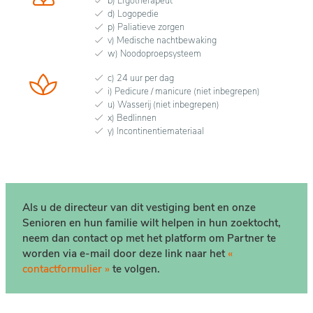
b) Ergotherapeut
d) Logopedie
p) Paliatieve zorgen
v) Medische nachtbewaking
w) Noodoproepsysteem
c) 24 uur per dag
i) Pedicure / manicure (niet inbegrepen)
u) Wasserij (niet inbegrepen)
x) Bedlinnen
y) Incontinentiemateriaal
Als u de directeur van dit vestiging bent en onze
Senioren en hun familie wilt helpen in hun zoektocht,
neem dan contact op met het platform om Partner te
worden via e-mail door deze link naar het
«
contactformulier »
te volgen.