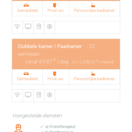
Gemeubeld
Privé-wc
Persoonlijke badkamer
Dubbele kamer / Paarkamer
- 32
eenheden
€
vanaf
43,87
/ dag
€
(+/-
1.338,03
/ maand)
Gemeubeld
Privé-wc
Persoonlijke badkamer
Voorgestelde diensten
a) Kinesitherapeut