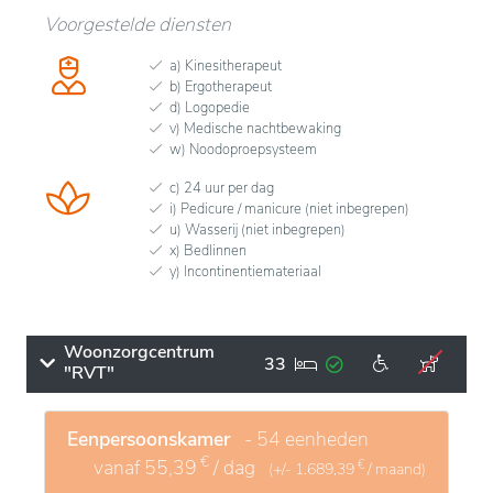
Voorgestelde diensten
a) Kinesitherapeut
b) Ergotherapeut
d) Logopedie
v) Medische nachtbewaking
w) Noodoproepsysteem
c) 24 uur per dag
i) Pedicure / manicure (niet inbegrepen)
u) Wasserij (niet inbegrepen)
x) Bedlinnen
y) Incontinentiemateriaal
Woonzorgcentrum
33
"RVT"
Eenpersoonskamer
- 54 eenheden
€
vanaf
55,39
/ dag
€
(+/-
1.689,39
/ maand)