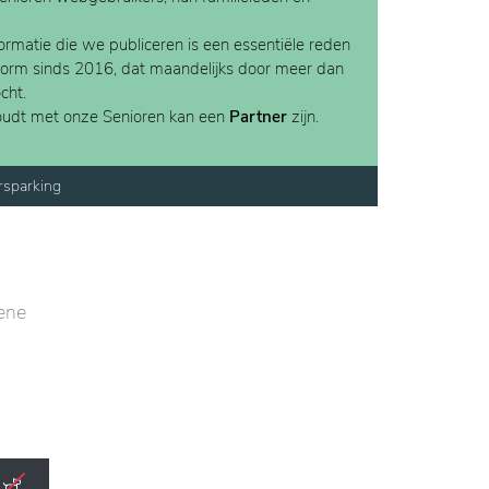
rmatie die we publiceren is een essentiële reden
form sinds 2016, dat maandelijks door meer dan
cht.
houdt met onze Senioren kan een
Partner
zijn.
rsparking
oene
r het