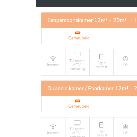
aangeboden om de autonomie te bevorderen 
en begeleiding worden verzorgd door gekwal
aanpak.
Eenpersoonskamer 12m² - 20m²
- 
Gemeubeld
TV toestel
Eigen
Internet
of TV-
Lift
koelkast
aansluiting
Dubbele kamer / Paarkamer 12m² - 
Gemeubeld
TV toestel
Eigen
Internet
of TV-
Lift
koelkast