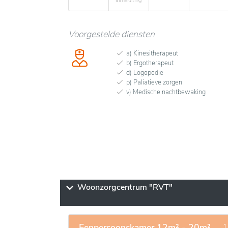
aansluiting
Voorgestelde diensten
a) Kinesitherapeut
b) Ergotherapeut
d) Logopedie
p) Paliatieve zorgen
v) Medische nachtbewaking
Woonzorgcentrum "RVT"
Eenpersoonskamer 12m² - 20m²
- 