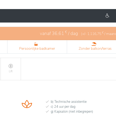
€
vanaf
36,61
/ dag
€
(+/-
1.116,75
/ maan
Persoonlijke badkamer
Zonder balkon/terras
Lift
b) Technische assistentie
c) 24 uur per dag
g) Kapsalon (niet inbegrepen)