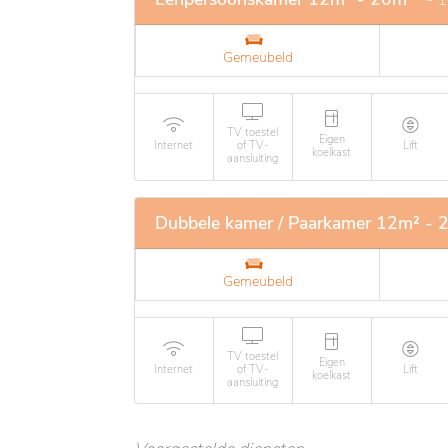
Gemeubeld
TV toestel
Eigen
Internet
of TV-
Lift
koelkast
aansluiting
Dubbele kamer / Paarkamer 12m² - 
Gemeubeld
TV toestel
Eigen
Internet
of TV-
Lift
koelkast
aansluiting