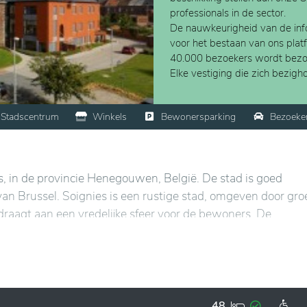
professionals in de sector.
De nauwkeurigheid van de info
voor het bestaan van ons plat
40.000 bezoekers wordt bezo
Elke vestiging die zich bezig
Stadscentrum
Winkels
Bewonersparking
Bezoeke
s, in de provincie Henegouwen, België. De stad is goed
an Brussel. Soignies is een rustige stad, omgeven door gr
raagt aan een vredelijke sfeer voor de bewoners. De
parken, tuinen en rustige wandelgebieden, ideaal voor
goed uitgeruste leefomgeving, met bijzondere aandacht voo
 worden verschillende sociale en culturele activiteiten
48