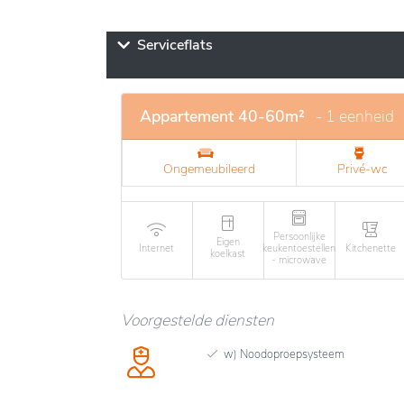
Serviceflats
Appartement 40-60m²
- 1 eenheid
Ongemeubileerd
Privé-wc
Persoonlijke
Eigen
Internet
keukentoestellen
Kitchenette
koelkast
- microwave
Voorgestelde diensten
w) Noodoproepsysteem