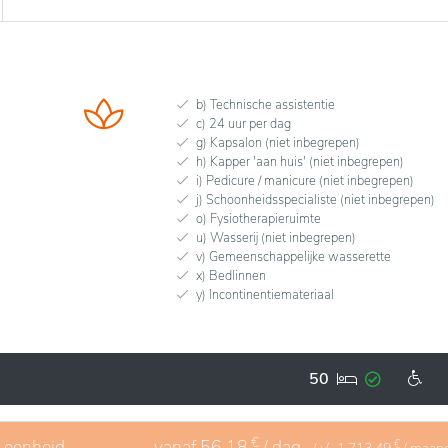
b) Technische assistentie
c) 24 uur per dag
g) Kapsalon (niet inbegrepen)
h) Kapper 'aan huis' (niet inbegrepen)
i) Pedicure / manicure (niet inbegrepen)
j) Schoonheidsspecialiste (niet inbegrepen)
o) Fysiotherapieruimte
u) Wasserij (niet inbegrepen)
v) Gemeenschappelijke wasserette
x) Bedlinnen
y) Incontinentiemateriaal
50
€
1 eenheid
vanaf
56,18
/ dag
€