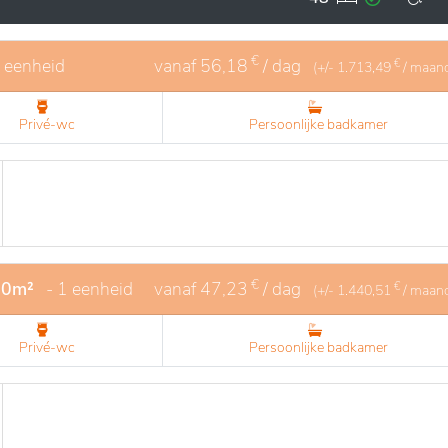
en de interactie tussen bewoners te stimuleren. Medisch
ificeerd personeel, dat zorgt voor een persoonlijke en zo
€
1 eenheid
vanaf
56,18
/ dag
€
(+/-
1.713,49
/ maan
Privé-wc
Persoonlijke badkamer
€
20m²
- 1 eenheid
vanaf
47,23
/ dag
€
(+/-
1.440,51
/ maan
Privé-wc
Persoonlijke badkamer