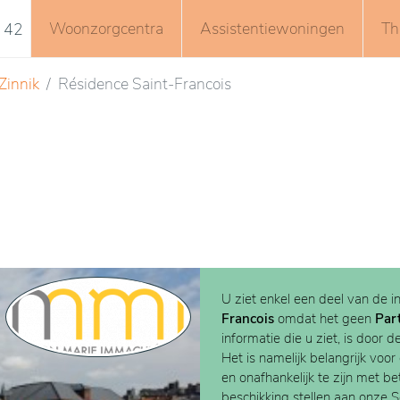
Woonzorgcentra
Assistentiewoningen
Th
 42
Zinnik
Résidence Saint-Francois
U ziet enkel een deel van de i
Francois
omdat het geen
Par
informatie die u ziet, is door d
Het is namelijk belangrijk voor
en onafhankelijk te zijn met b
beschikking stellen aan onze 