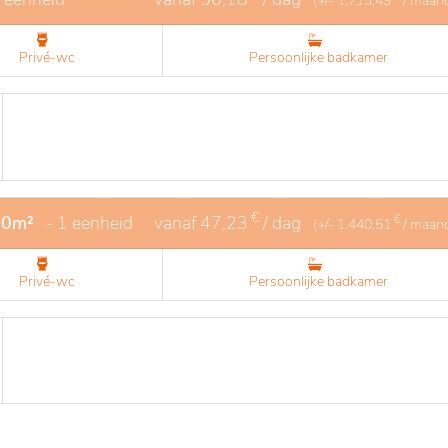
(+/-
1.713,49
/ maan
Privé-wc
Persoonlijke badkamer
€
20m²
- 1 eenheid
vanaf
47,23
/ dag
€
(+/-
1.440,51
/ maan
Privé-wc
Persoonlijke badkamer