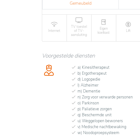
Gemeubeld
TV toestel
Eigen
Internet
of TV-
Lift
koelkast
aansluiting
Voorgestelde diensten
a) Kinesitherapeut
b) Ergotherapeut
d) Logopedie
l) Alzheimer
m) Dementie
n) Zorg voor verwarde personen
o) Parkinson
p) Paliatieve zorgen
q) Beschermde unit
u) Weggelopen bewoners
v) Medische nachtbewaking
w) Noodoproepsysteem