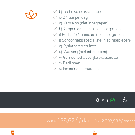
b) Technische assistentie
c) 24 uur per dag
g) Kapsalon (niet inbegrepen)
h) Kapper 'aan huis' (niet inbegrepen)
i) Pedicure / manicure (niet inbegrepen)
j) Schoonheidsspecialiste (niet inbegrepen)
o) Fysiotherapieruimte
u) Wasserij (niet inbegrepen)
v) Gemeenschappelijke wasserette
x) Bedlinnen
y) Incontinentiemateriaal
8
€
vanaf
65,67
/ dag
€
(+/-
2.002,93
/ maan