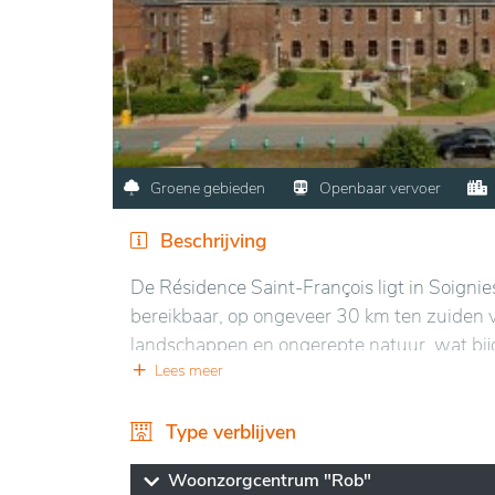
Groene gebieden
Openbaar vervoer
Beschrijving
De Résidence Saint-François ligt in Soignie
bereikbaar, op ongeveer 30 km ten zuiden v
landschappen en ongerepte natuur, wat bijd
onmiddellijke omgeving kenmerkt zich door 
Lees meer
ontspanning.
Type verblijven
De voorziening biedt een comfortabele en 
welzijn en de veiligheid van de bewoners. Er
Woonzorgcentrum "Rob"