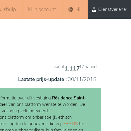
uishulp
Mijn account
NL
Dienstverlener
vanaf
€/maand
1.117
Laatste prijs-update :
30/11/2018
nformatie over dit vestiging
Résidence Saint-
tner
van ons platform wenste te worden. De
e vestiging zelf ingevoerd.
 ons platform om onberispelijk, ethisch
etrekking tot de gegevens die wij
GRATIS
ter
Senioren webgebruikers, hun familieleden en