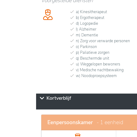
Voorgestelde diensten
a) Kinesitherapeut
b) Ergotherapeut
d) Logopedie
l) Alzheimer
m) Dementie
n) Zorg voor verwarde personen
o) Parkinson
p) Paliatieve zorgen
q) Beschermde unit
u) Weggelopen bewoners
v) Medische nachtbewaking
w) Noodoproepsysteem
Kortverblijf
Eenpersoonskamer
- 1 eenheid