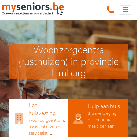
Woonzorgcentra
(rusthuizen) in provincie
Limburg
Een
Hulp aan huis
huisvesting
thuisverpleging,
huishoudhulp,
woonzorgcentrum,
maaltijden aan
assistentiewoning,
huis, ...
serviceflat, ...