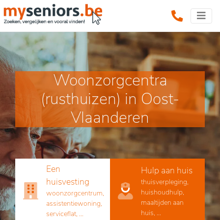
Woonzorgcentra
(rusthuizen) in Oost-
Vlaanderen
Een
Hulp aan huis
huisvesting
thuisverpleging,
huishoudhulp,
woonzorgcentrum,
maaltijden aan
assistentiewoning,
huis, ...
serviceflat, ...