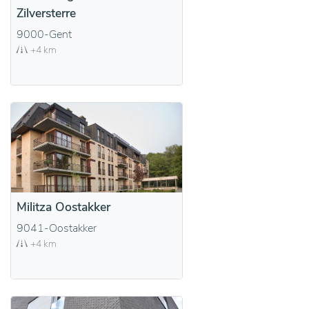
Zilversterre
9000-Gent
+4 km
Militza Oostakker
9041-Oostakker
+4 km