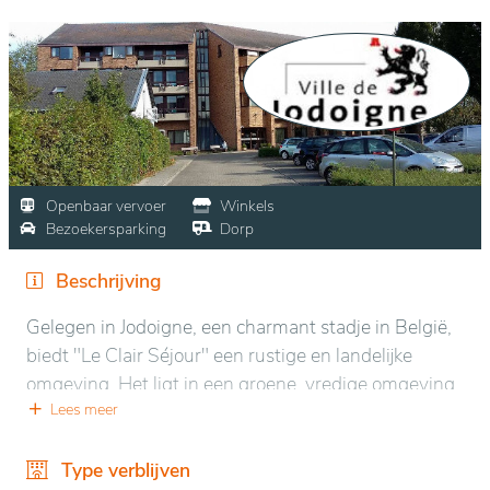
Openbaar vervoer
Winkels
Bezoekersparking
Dorp
Beschrijving
Gelegen in Jodoigne, een charmant stadje in België,
biedt "Le Clair Séjour" een rustige en landelijke
omgeving. Het ligt in een groene, vredige omgeving
die ideaal is voor ontspanning en biedt een prachtig
Lees meer
uitzicht op het omliggende landschap en goed
onderhouden tuinen. Deze natuurlijke setting maakt
Type verblijven