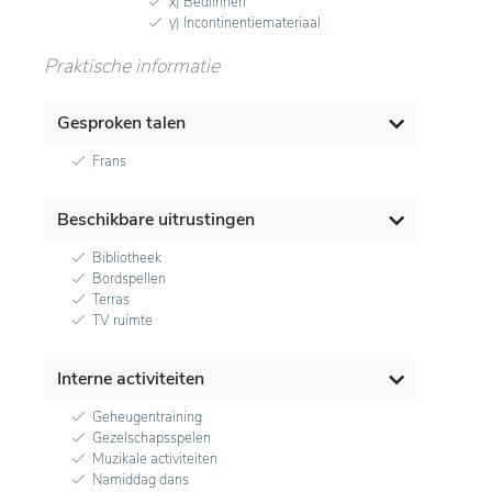
x) Bedlinnen
y) Incontinentiemateriaal
Praktische informatie
Gesproken talen
Frans
Beschikbare uitrustingen
Bibliotheek
Bordspellen
Terras
TV ruimte
Interne activiteiten
Geheugentraining
Gezelschapsspelen
Muzikale activiteiten
Namiddag dans