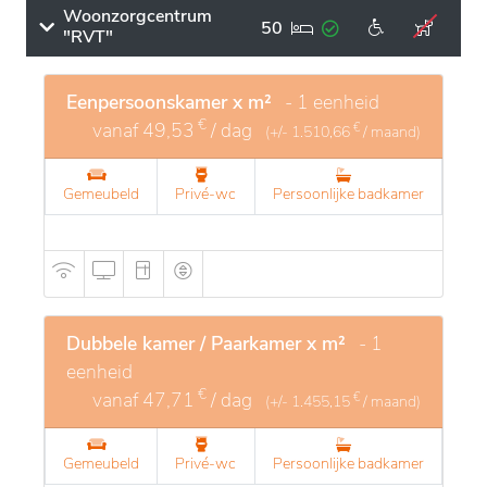
Woonzorgcentrum
50
"RVT"
Eenpersoonskamer x m²
- 1 eenheid
€
vanaf
49,53
/ dag
€
(+/-
1.510,66
/ maand)
Gemeubeld
Privé-wc
Persoonlijke badkamer
Dubbele kamer / Paarkamer x m²
- 1
eenheid
€
vanaf
47,71
/ dag
€
(+/-
1.455,15
/ maand)
Gemeubeld
Privé-wc
Persoonlijke badkamer