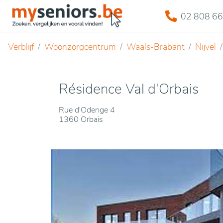
02 808 66
Verblijf
Woonzorgcentrum
Waals-Brabant
Nijvel
Résidence Val d'Orbais
Rue d'Odenge 4
1360 Orbais