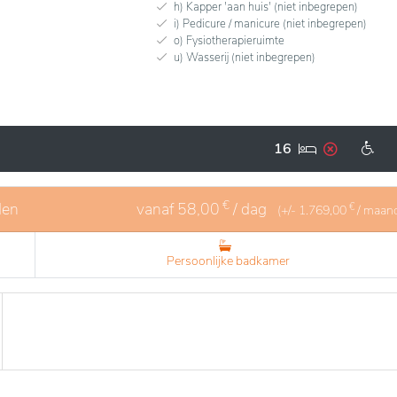
h) Kapper 'aan huis' (niet inbegrepen)
i) Pedicure / manicure (niet inbegrepen)
o) Fysiotherapieruimte
u) Wasserij (niet inbegrepen)
16
€
den
vanaf
58,00
/ dag
€
(+/-
1.769,00
/ maan
Persoonlijke badkamer