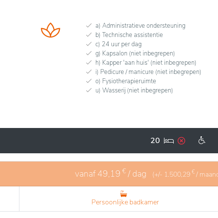
a) Administratieve ondersteuning
b) Technische assistentie
c) 24 uur per dag
g) Kapsalon (niet inbegrepen)
h) Kapper 'aan huis' (niet inbegrepen)
i) Pedicure / manicure (niet inbegrepen)
o) Fysiotherapieruimte
u) Wasserij (niet inbegrepen)
20
€
vanaf
49,19
/ dag
€
(+/-
1.500,29
/ maan
Persoonlijke badkamer