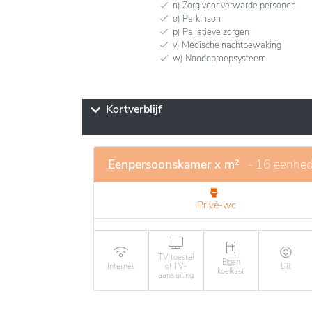
n) Zorg voor verwarde personen
o) Parkinson
p) Paliatieve zorgen
v) Medische nachtbewaking
w) Noodoproepsysteem
Kortverblijf
Eenpersoonskamer x m²
- 16 eenhe
Privé-wc
TV toestel
Eigen
Internet
of TV-
Lift
koelkast
aansluiting