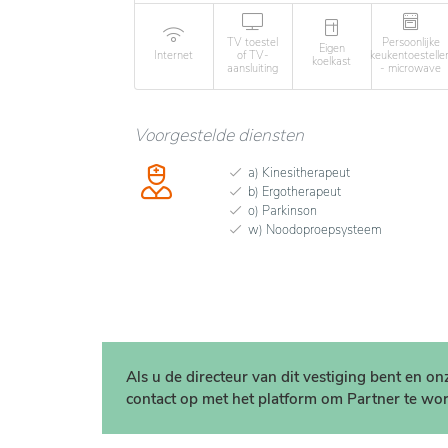
TV toestel
Persoonlijke
Eigen
Internet
of TV-
keukentoestelle
koelkast
aansluiting
- microwave
Voorgestelde diensten
a) Kinesitherapeut
b) Ergotherapeut
o) Parkinson
w) Noodoproepsysteem
Als u de directeur van dit vestiging bent en o
contact op met het platform om Partner te wor