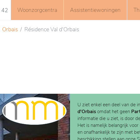
Woonzorgcentra
Assistentiewoningen
Th
 42
Orbais
Résidence Val d'Orbais
U ziet enkel een deel van de i
d'Orbais
omdat het geen
Par
informatie die u ziet, is door d
Het is namelijk belangrijk voor
en onafhankelijk te zijn met b
beschikking stellen aan onze 