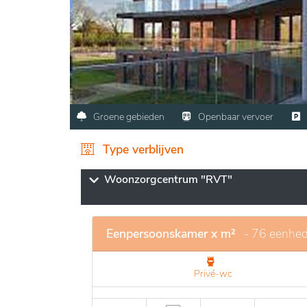
Groene gebieden
Openbaar vervoer
Type verblijven
Woonzorgcentrum "RVT"
Eenpersoonskamer x m²
- 76 eenhe
Privé-wc