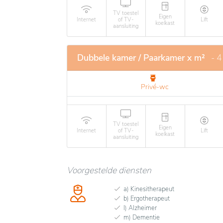
TV toestel
Eigen
Internet
of TV-
Lift
koelkast
aansluiting
Dubbele kamer / Paarkamer x m²
- 
Privé-wc
TV toestel
Eigen
Internet
of TV-
Lift
koelkast
aansluiting
Voorgestelde diensten
a) Kinesitherapeut
b) Ergotherapeut
l) Alzheimer
m) Dementie