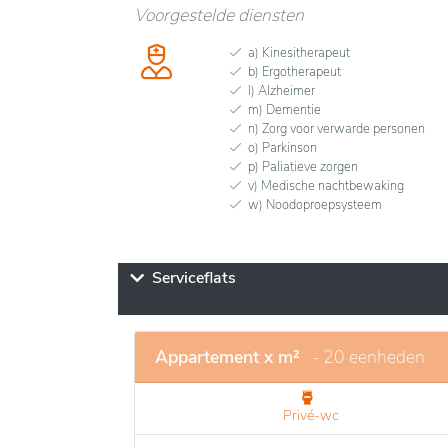
Voorgestelde diensten
a) Kinesitherapeut
b) Ergotherapeut
l) Alzheimer
m) Dementie
n) Zorg voor verwarde personen
o) Parkinson
p) Paliatieve zorgen
v) Medische nachtbewaking
w) Noodoproepsysteem
Serviceflats
Appartement x m²
- 20 eenheden
Privé-wc