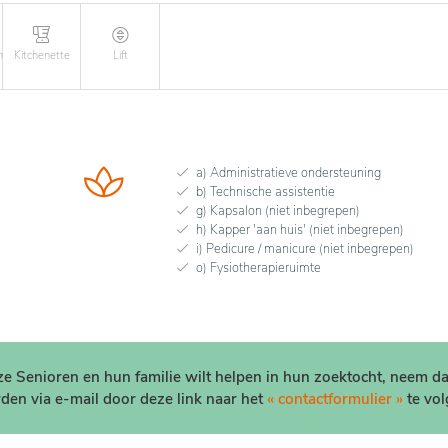
n
Kitchenette
Lift
a) Administratieve ondersteuning
b) Technische assistentie
g) Kapsalon (niet inbegrepen)
h) Kapper 'aan huis' (niet inbegrepen)
i) Pedicure / manicure (niet inbegrepen)
o) Fysiotherapieruimte
nze Senioren en hun familie wilt helpen in hun zoektocht, neem d
den via e-mail door deze link naar het
« contactformulier »
te vol