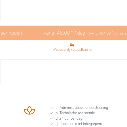
€
4 eenheden
vanaf
48,00
/ dag
€
(+/-
1.464,00
/ maan
Persoonlijke badkamer
a) Administratieve ondersteuning
b) Technische assistentie
c) 24 uur per dag
g) Kapsalon (niet inbegrepen)