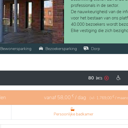
professionals in de sector.
De nauwkeurigheid van de info
voor het bestaan van ons plat
40.000 bezoekers wordt bezo
Elke vestiging die zich bezig
Bewonersparking
Bezoekersparking
Dorp
80
€
den
vanaf
58,00
/ dag
€
(+/-
1.769,00
/ maan
Persoonlijke badkamer