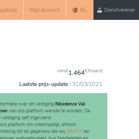
uishulp
Mijn account
NL
Dienstverlener
vanaf
€/maand
1.464
Laatste prijs-update :
31/03/2021
nformatie over dit vestiging
Résidence Val
tner
van ons platform wenste te worden. De
e vestiging zelf ingevoerd.
 ons platform om onberispelijk, ethisch
etrekking tot de gegevens die wij
GRATIS
ter
Senioren webgebruikers, hun familieleden en