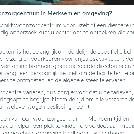
onzorgcentrum in Merksem en omgeving?
schikt woonzorgcentrum voor uzelf of een dierbare 
ndig onderzoek kunt u echter opties ontdekken die com
eken, is het belangrijk om duidelijk de specifieke beh
e zorg en voorkeuren voor vrijetijdsactiviteiten. Ve
 van online bronnen, gespecialiseerde directories en
rvangt een persoonlijk bezoek om de faciliteiten te b
rs te ontmoeten, en de algehele sfeer te ervaren.
centra variëren, dus zorg ervoor dat u de tarieven,
ringsopties begrijpt. Neem de tijd om alle verzamelde
een weloverwogen beslissing neemt.
nden van een woonzorgcentrum in Merksem tijd en mo
ak u helpen een plek te vinden die voldoet aan med
me en geschikte omgeving biedt voor uw dierbaren.