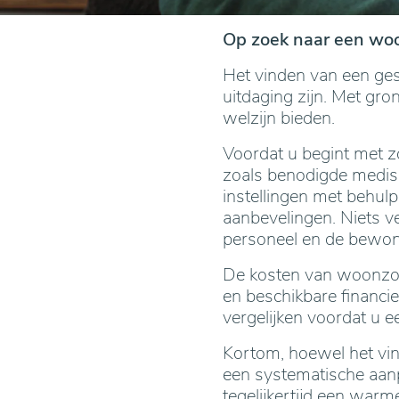
Op zoek naar een wo
Het vinden van een ge
uitdaging zijn. Met gro
welzijn bieden.
Voordat u begint met zo
zoals benodigde medisch
instellingen met behulp
aanbevelingen. Niets ve
personeel en de bewone
De kosten van woonzorg
en beschikbare financie
vergelijken voordat u 
Kortom, hoewel het vi
een systematische aanp
tegelijkertijd een war