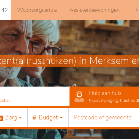
Woonzorgcentra
Assistentiewoningen
Th
 42
ntra (rusthuizen) in Merksem 
Hulp aan huis
lat, ...
thuisverpleging, huishoudhu
Zorg
Budget