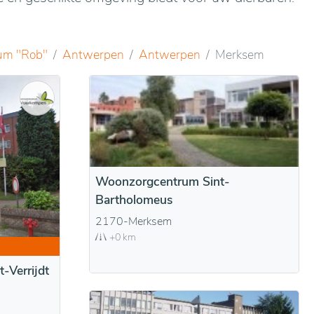
um "Rob"
Antwerpen
Antwerpen
Merksem
Woonzorgcentrum Sint-
Bartholomeus
2170-Merksem
+0 km
-Verrijdt