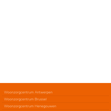
Woonzorgcentrum Antwerpen
Woonzorgcentrum Brussel
Woonzorgcentrum Henegouwen