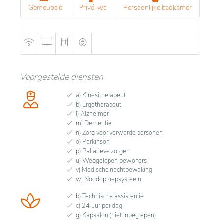
Gemeubeld
Privé-wc
Persoonlijke badkamer
Voorgestelde diensten
a) Kinesitherapeut
b) Ergotherapeut
l) Alzheimer
m) Dementie
n) Zorg voor verwarde personen
o) Parkinson
p) Paliatieve zorgen
u) Weggelopen bewoners
v) Medische nachtbewaking
w) Noodoproepsysteem
b) Technische assistentie
c) 24 uur per dag
g) Kapsalon (niet inbegrepen)