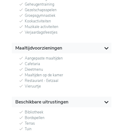
Geheugentraining
Gezelschapsspelen
Groepsgymnastiek
Kookactiviteiten
Muzikale activiteiten
Verjaardagsfeestjes
Maaltijdvoorzieningen
Aangepaste maaltijden
Cafetaria
Dieetmenu
Maaltijden op de kamer
Restaurant - Eetzaal
Vieruurtje
Beschikbare uitrustingen
Bibliotheek
Bordspellen
Terras
Tuin