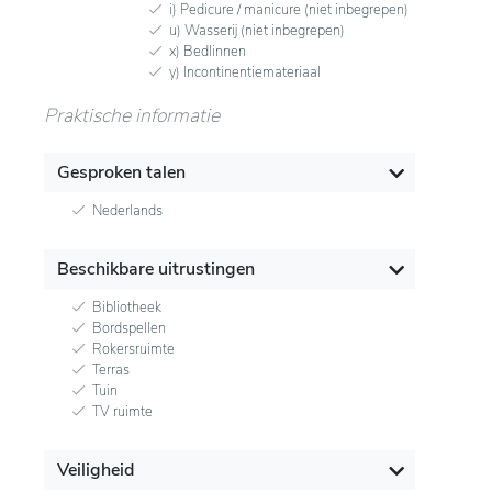
i) Pedicure / manicure (niet inbegrepen)
u) Wasserij (niet inbegrepen)
x) Bedlinnen
y) Incontinentiemateriaal
Praktische informatie
Gesproken talen
Nederlands
Beschikbare uitrustingen
Bibliotheek
Bordspellen
Rokersruimte
Terras
Tuin
TV ruimte
Veiligheid