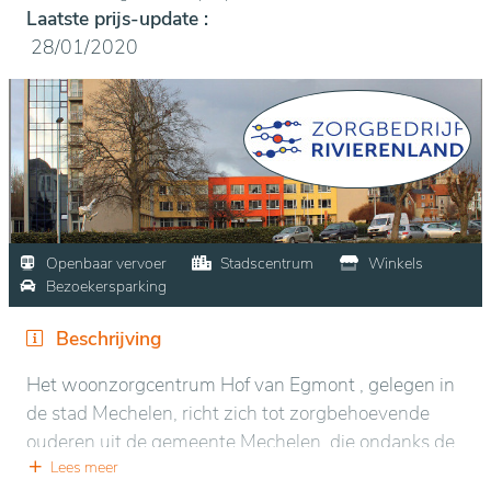
Laatste prijs-update :
28/01/2020
Openbaar vervoer
Stadscentrum
Winkels
Bezoekersparking
Beschrijving
Het woonzorgcentrum Hof van Egmont , gelegen in
de stad Mechelen, richt zich tot zorgbehoevende
ouderen uit de gemeente Mechelen, die ondanks de
geboden thuiszorg niet langer zelfstandig kunnen
Lees meer