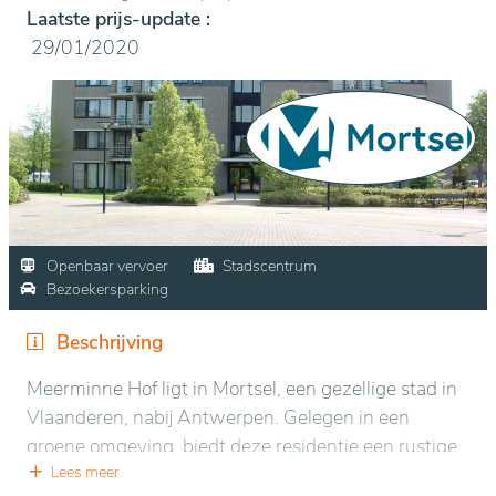
Laatste prijs-update :
29/01/2020
Openbaar vervoer
Stadscentrum
Bezoekersparking
Beschrijving
Meerminne Hof ligt in Mortsel, een gezellige stad in
Vlaanderen, nabij Antwerpen. Gelegen in een
groene omgeving, biedt deze residentie een rustige
en serene sfeer, ideaal voor ontspanning en rust.
Lees meer