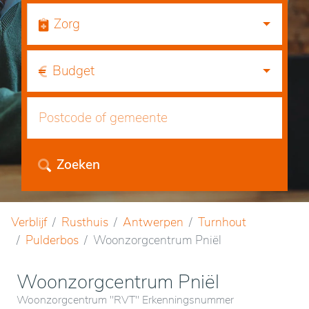
Zorg
Budget
Zoeken
Verblijf
Rusthuis
Antwerpen
Turnhout
Pulderbos
Woonzorgcentrum Pniël
Woonzorgcentrum Pniël
Woonzorgcentrum "RVT" Erkenningsnummer