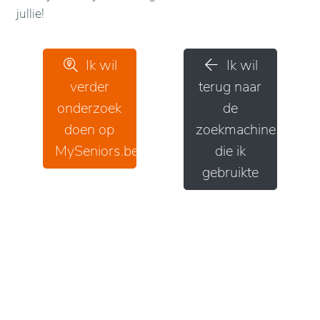
jullie!
Ik wil
Ik wil
verder
terug naar
onderzoek
de
doen op
zoekmachine
MySeniors.be
die ik
gebruikte