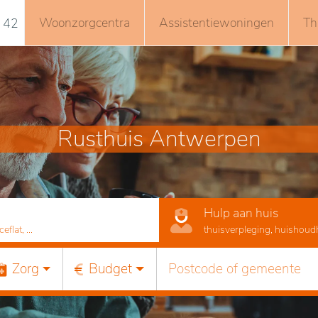
Woonzorgcentra
Assistentiewoningen
Th
 42
Rusthuis Antwerpen
Hulp aan huis
lat, ...
thuisverpleging, huishoudhu
Zorg
Budget