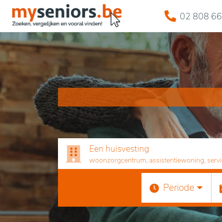
02 808 66
Een huisvesting
woonzorgcentrum, assistentiewoning, servicef
Periode