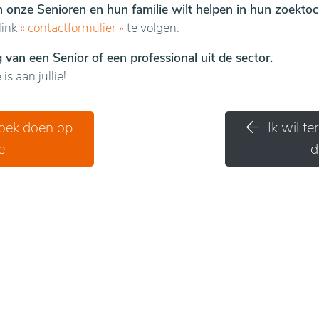
en onze Senioren en hun familie wilt helpen in hun zoektoc
link
«
contactformulier
»
te volgen.
van een Senior of een professional uit de sector.
is aan jullie!
zoek doen op
Ik wil t
e
d