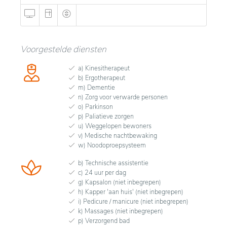
Voorgestelde diensten
a) Kinesitherapeut
b) Ergotherapeut
m) Dementie
n) Zorg voor verwarde personen
o) Parkinson
p) Paliatieve zorgen
u) Weggelopen bewoners
v) Medische nachtbewaking
w) Noodoproepsysteem
b) Technische assistentie
c) 24 uur per dag
g) Kapsalon (niet inbegrepen)
h) Kapper 'aan huis' (niet inbegrepen)
i) Pedicure / manicure (niet inbegrepen)
k) Massages (niet inbegrepen)
p) Verzorgend bad