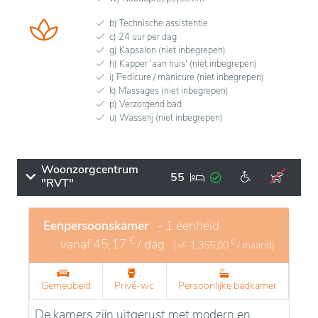
b) Technische assistentie
c) 24 uur per dag
g) Kapsalon (niet inbegrepen)
h) Kapper 'aan huis' (niet inbegrepen)
i) Pedicure / manicure (niet inbegrepen)
k) Massages (niet inbegrepen)
p) Verzorgend bad
u) Wasserij (niet inbegrepen)
Woonzorgcentrum
55
"RVT"
Eenpersoonskamer
- 1 eenheid
€
vanaf
45,17
/ dag
€
(+/-
1.355,00
/ maand)
Gemeubeld
Privé-wc
Persoonlijke badkamer
De kamers zijn uitgerust met modern en