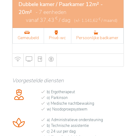
Dubbele kamer / Paarkamer 12m² -
20m²
- 7 eenheden
€
vanaf
37,43
/ dag
€
(+/-
1.141,62
/ maand)
Gemeubeld
Privé-wc
Persoonlijke badkamer
Voorgestelde diensten
b) Ergotherapeut
o) Parkinson
v) Medische nachtbewaking
w) Noodoproepsysteem
a) Administratieve ondersteuning
b) Technische assistentie
c) 24 uur per dag