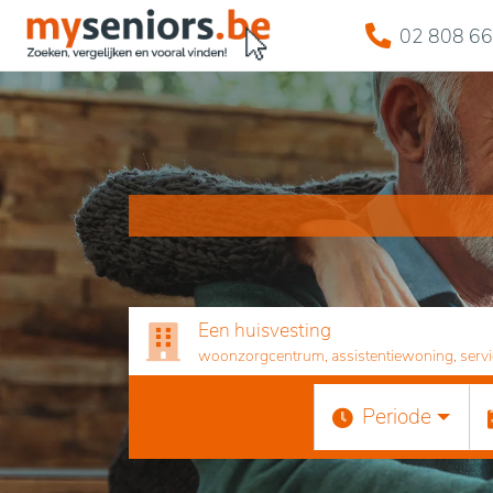
02 808 66
Een huisvesting
woonzorgcentrum, assistentiewoning, servicef
Periode