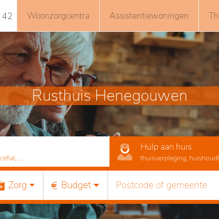
Woonzorgcentra
Assistentiewoningen
Th
 42
Rusthuis Henegouwen
Hulp aan huis
lat, ...
thuisverpleging, huishoudhu
Zorg
Budget