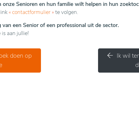
en onze Senioren en hun familie wilt helpen in hun zoektoc
link
«
contactformulier
»
te volgen.
van een Senior of een professional uit de sector.
is aan jullie!
zoek doen op
Ik wil t
e
d