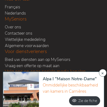
Français
Nederlands
MySeniors
Over ons
Contacteer ons
Wettelijke mededeling
Algemene voorwaarden
Voor dienstverleners
Bied uw diensten aan op MySeniors
Vraag een offerte op maat aan
Volg ons op onze sociale media kanalen
×
Alpa I "Maison Notre-Dame"
Onmiddellijke beschikbaarheid
van kamers in Carnières
Copyright 2016-2026 Home sweet homes SPRL - All right
Zie de fiche
reserved