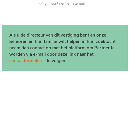
y) Incontinentiemateriaal
Als u de directeur van dit vestiging bent en onze
Senioren en hun familie wilt helpen in hun zoektocht,
neem dan contact op met het platform om Partner te
worden via e-mail door deze link naar het
«
contactformulier »
te volgen.