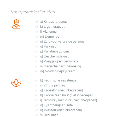
Voorgestelde diensten
a) Kinesitherapeut
b) Ergotherapeut
l) Alzheimer
m) Dementie
n) Zorg voor verwarde personen
o) Parkinson
p) Paliatieve zorgen
q) Beschermde unit
u) Weggelopen bewoners
v) Medische nachtbewaking
w) Noodoproepsysteem
b) Technische assistentie
c) 24 uur per dag
g) Kapsalon (niet inbegrepen)
h) Kapper 'aan huis' (niet inbegrepen)
i) Pedicure / manicure (niet inbegrepen)
o) Fysiotherapieruimte
u) Wasserij (niet inbegrepen)
x) Bedlinnen