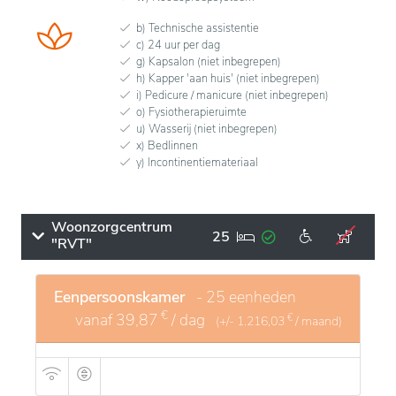
b) Technische assistentie
c) 24 uur per dag
g) Kapsalon (niet inbegrepen)
h) Kapper 'aan huis' (niet inbegrepen)
i) Pedicure / manicure (niet inbegrepen)
o) Fysiotherapieruimte
u) Wasserij (niet inbegrepen)
x) Bedlinnen
y) Incontinentiemateriaal
Woonzorgcentrum
25
"RVT"
Eenpersoonskamer
- 25 eenheden
€
vanaf
39,87
/ dag
€
(+/-
1.216,03
/ maand)