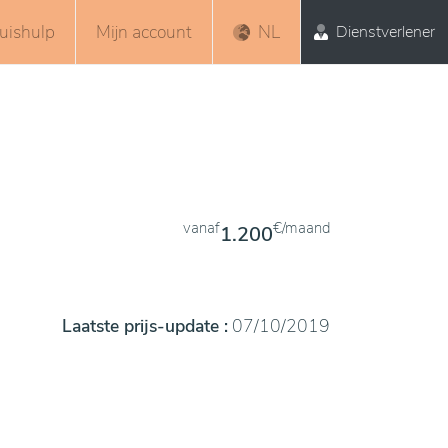
uishulp
Mijn account
NL
Dienstverlener
vanaf
€/maand
1.200
Laatste prijs-update :
07/10/2019