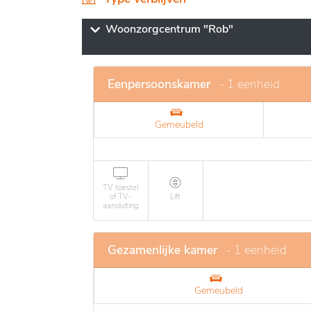
wordt veel aandacht besteed aan het welzijn
activiteiten en specifieke zorgbehoeften. D
Woonzorgcentrum "Rob"
vergemakkelijkt de toegang tot essentiële v
vriendelijke sfeer, wat bijdraagt aan een 
Eenpersoonskamer
- 1 eenheid
Gemeubeld
TV toestel
of TV-
Lift
aansluiting
Gezamenlijke kamer
- 1 eenheid
Gemeubeld