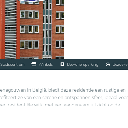
Stadscentrum
Winkels
Bewonersparking
Bezoeke
enegouwen in België, biedt deze residentie een rustige en
fiteert ze van een serene en ontspannen sfeer, ideaal voor
 een residentiële wijk, met een aangenaam uitzicht op de
het comfort van de bewoners, met lichte en gastvrije ruimt