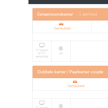
Eenpersoonskamer
- 1 eenheid
Gemeubeld
TV toestel
of TV-
Lift
aansluiting
Dubbele kamer / Paarkamer couple
-
Gemeubeld
TV toestel