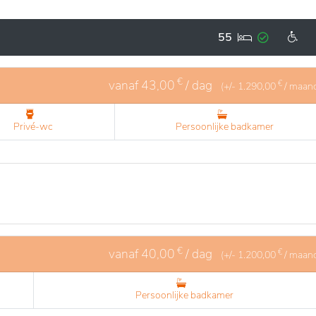
 van de individuen, met kwaliteitsvolle diensten, gevariee
e nabijheid van lokale diensten en transportverbindingen
55
oorzieningen en uitjes. Deze plek valt op door de warme en
rustige en aangename leefomgeving.
€
vanaf
43,00
/ dag
€
(+/-
1.290,00
/ maan
Privé-wc
Persoonlijke badkamer
€
vanaf
40,00
/ dag
€
(+/-
1.200,00
/ maan
Persoonlijke badkamer