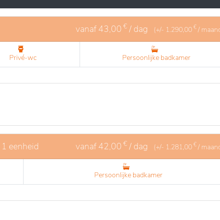
€
vanaf
43,00
/ dag
€
(+/-
1.290,00
/ maan
Privé-wc
Persoonlijke badkamer
€
 1 eenheid
vanaf
42,00
/ dag
€
(+/-
1.281,00
/ maan
Persoonlijke badkamer