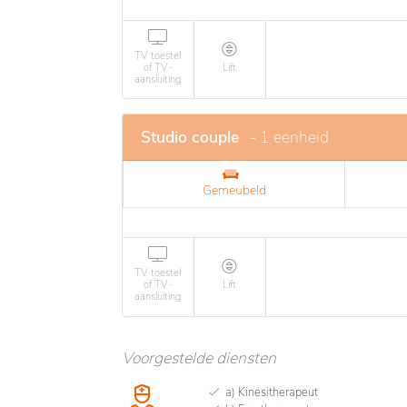
TV toestel
of TV-
Lift
aansluiting
Studio couple
- 1 eenheid
Gemeubeld
TV toestel
of TV-
Lift
aansluiting
Voorgestelde diensten
a) Kinesitherapeut