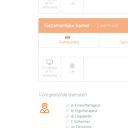
of TV-
Lift
aansluiting
Gezamenlijke kamer
- 1 eenheid
Gemeubeld
Geme
TV toestel
of TV-
Lift
aansluiting
Voorgestelde diensten
a) Kinesitherapeut
b) Ergotherapeut
d) Logopedie
l) Alzheimer
m) Dementie