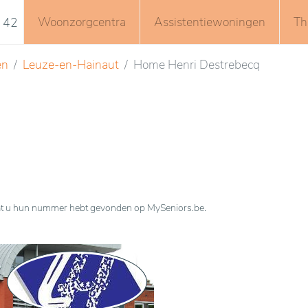
Woonzorgcentra
Assistentiewoningen
Th
 42
en
Leuze-en-Hainaut
Home Henri Destrebecq
n dat u hun nummer hebt gevonden op MySeniors.be.