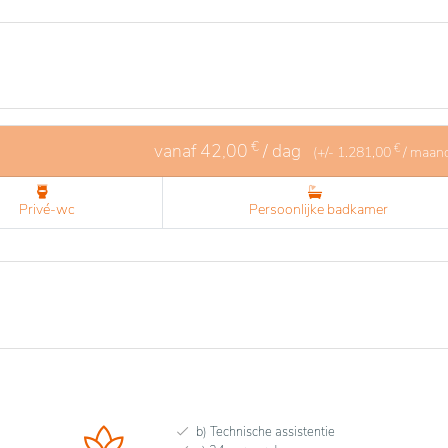
€
vanaf
42,00
/ dag
€
(+/-
1.281,00
/ maan
Privé-wc
Persoonlijke badkamer
b) Technische assistentie