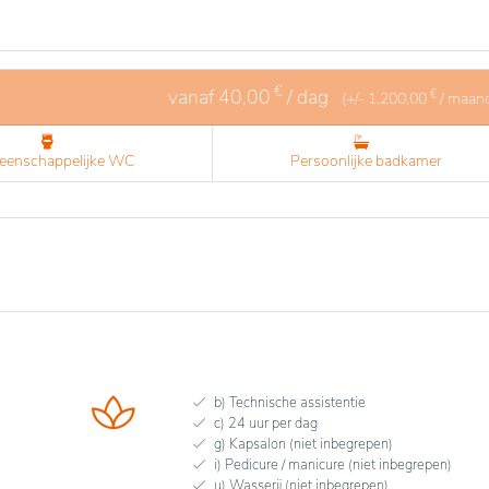
€
vanaf
40,00
/ dag
€
(+/-
1.200,00
/ maan
enschappelijke WC
Persoonlijke badkamer
b) Technische assistentie
c) 24 uur per dag
g) Kapsalon (niet inbegrepen)
i) Pedicure / manicure (niet inbegrepen)
u) Wasserij (niet inbegrepen)