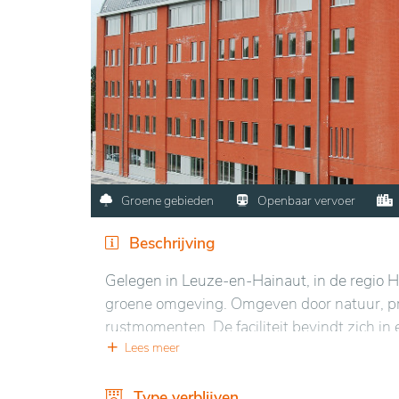
Groene gebieden
Openbaar vervoer
Beschrijving
Gelegen in Leuze-en-Hainaut, in de regio H
groene omgeving. Omgeven door natuur, pro
rustmomenten. De faciliteit bevindt zich in
omliggende natuur.
Lees meer
De voorzieningen zijn modern en gericht op 
Type verblijven