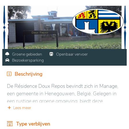
Groene gebieden
Openbaar vervoer
Bezoekersparking
Beschrijving
De Résidence Doux Repos bevindt zich in Manage,
een gemeente in Henegouwen, België. Gelegen in
een rustige en groene omgeving, biedt deze
residentie een vredige sfeer, ideaal voor rust en
Lees meer
ontspanning. De buurt is goed bereikbaar met het
openbaar vervoer, wat het gemakkelijk maakt voor
Type verblijven