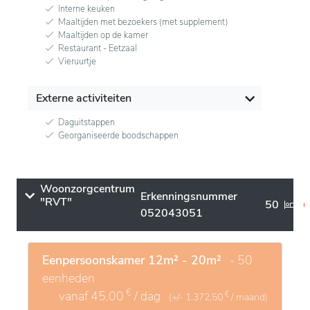
Interne keuken
Maaltijden met bezoekers (met supplement)
Maaltijden op de kamer
Restaurant - Eetzaal
Vieruurtje
Externe activiteiten
Daguitstappen
Georganiseerde boodschappen
Woonzorgcentrum
Erkenningsnummer
"RVT"
50
052043051
Eenpersoonskamer 12m² - 20m²
- 50
eenheden
€
vanaf
45,00
/ dag
€
(+/-
1.372,50
/ maand)