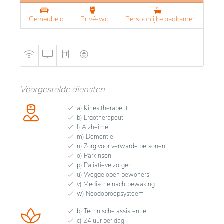
Gemeubeld
Privé-wc
Persoonlijke badkamer
Voorgestelde diensten
a) Kinesitherapeut
b) Ergotherapeut
l) Alzheimer
m) Dementie
n) Zorg voor verwarde personen
o) Parkinson
p) Paliatieve zorgen
u) Weggelopen bewoners
v) Medische nachtbewaking
w) Noodoproepsysteem
b) Technische assistentie
c) 24 uur per dag