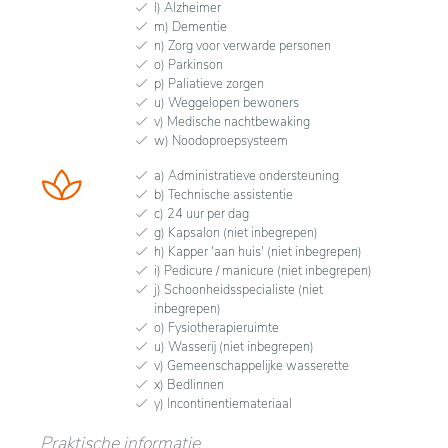
l) Alzheimer
m) Dementie
n) Zorg voor verwarde personen
o) Parkinson
p) Paliatieve zorgen
u) Weggelopen bewoners
v) Medische nachtbewaking
w) Noodoproepsysteem
a) Administratieve ondersteuning
b) Technische assistentie
c) 24 uur per dag
g) Kapsalon (niet inbegrepen)
h) Kapper 'aan huis' (niet inbegrepen)
i) Pedicure / manicure (niet inbegrepen)
j) Schoonheidsspecialiste (niet
inbegrepen)
o) Fysiotherapieruimte
u) Wasserij (niet inbegrepen)
v) Gemeenschappelijke wasserette
x) Bedlinnen
y) Incontinentiemateriaal
Praktische informatie