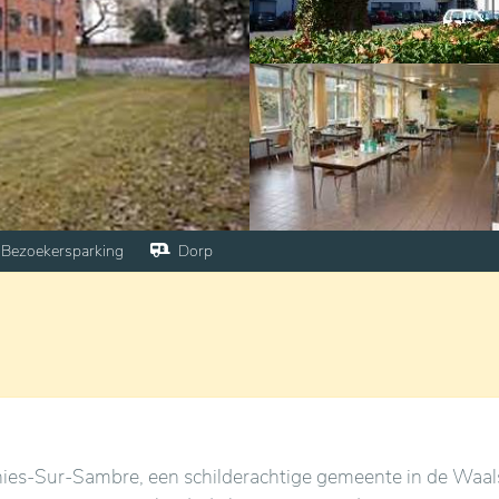
Bezoekersparking
Dorp
gnies-Sur-Sambre, een schilderachtige gemeente in de Waal