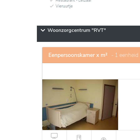
Restaurant - Eetzaal
Vieruurtje
Woonzorgcentrum "RVT"
Eenpersoonskamer x m²
- 1 eenheid