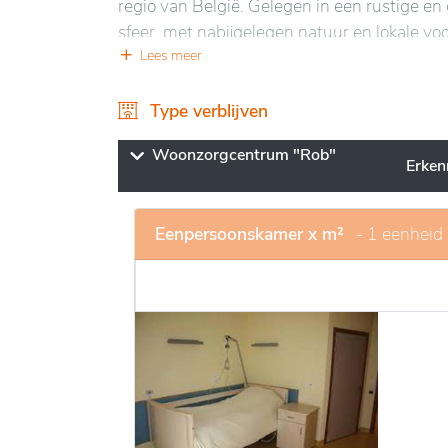
regio van België. Gelegen in een rustige e
sfeer, met nabijgelegen natuur en lokale vo
wat een rustige leefomgeving in de nabijhe
Lees meer
De instelling valt op door zijn lichte en ga
Type verblijven
bewoners. Er worden diensten aangeboden d
voor levenskwaliteit en welzijn. De modern
Woonzorgcentrum "Rob"
Erke
een aangenaam en veilig leefklimaat.
Eenpersoonskamer x m²
- 1 eenheid