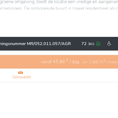
n groene omgeving, biedt de locatie een vredige en aangen
orzieningen. De omliggende buurt is zowel residentieel als 
id van essentiële voorzieningen mogelijk maakt.
stvrije ruimtes, ontworpen voor het comfort en de veiligheid 
ie zijn afgestemd op individuele behoeften, met veel aan
e faciliteiten, gecombineerd met een warme sfeer, bevorder
nningsnummer MR/052.011.057/AGR
72
€
vanaf
45,86
/ dag
€
(+/-
1.398,73
/ maan
Gemeubeld