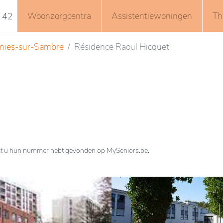
Woonzorgcentra
Assistentiewoningen
Th
 42
nies-sur-Sambre
Résidence Raoul Hicquet
n dat u hun nummer hebt gevonden op MySeniors.be.