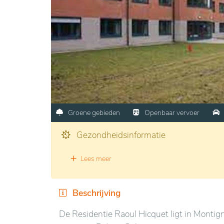
Groene gebieden
Openbaar vervoer
Gezondheidsinformatie
Lees meer
Beschrijving
De Residentie Raoul Hicquet ligt in Monti