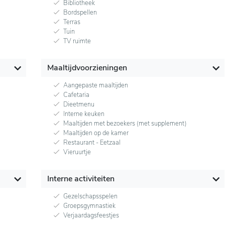
Bibliotheek
Bordspellen
Terras
Tuin
TV ruimte
Maaltijdvoorzieningen
Aangepaste maaltijden
Cafetaria
Dieetmenu
Interne keuken
Maaltijden met bezoekers (met supplement)
Maaltijden op de kamer
Restaurant - Eetzaal
Vieruurtje
Interne activiteiten
Gezelschapsspelen
Groepsgymnastiek
Verjaardagsfeestjes