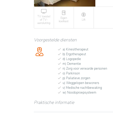
TV toestel
Eigen
of TV-
Lift
koelkast
aansluiting
Voorgestelde diensten
a) Kinesitherapeut
b) Ergotherapeut
d) Logopedie
m) Dementie
n) Zorg voor verwarde personen
o) Parkinson
p) Paliatieve zorgen
u) Weggelopen bewoners
v) Medische nachtbewaking
w) Noodoproepsysteem
Praktische informatie