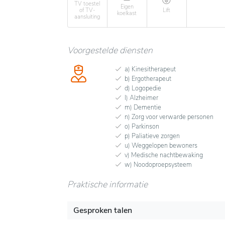
TV toestel
Eigen
of TV-
Lift
koelkast
aansluiting
Voorgestelde diensten
a) Kinesitherapeut
b) Ergotherapeut
d) Logopedie
l) Alzheimer
m) Dementie
n) Zorg voor verwarde personen
o) Parkinson
p) Paliatieve zorgen
u) Weggelopen bewoners
v) Medische nachtbewaking
w) Noodoproepsysteem
Praktische informatie
Gesproken talen