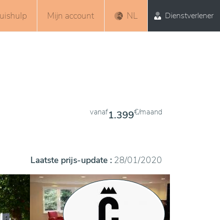
uishulp
Mijn account
NL
Dienstverlener
vanaf
€/maand
1.399
Laatste prijs-update :
28/01/2020