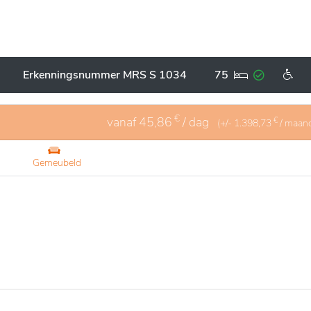
Erkenningsnummer MRS S 1034
75
€
vanaf
45,86
/ dag
€
(+/-
1.398,73
/ maan
Gemeubeld