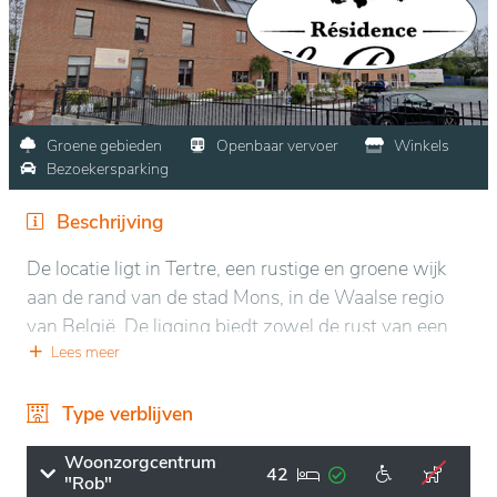
Groene gebieden
Openbaar vervoer
Winkels
Bezoekersparking
Beschrijving
De locatie ligt in Tertre, een rustige en groene wijk
aan de rand van de stad Mons, in de Waalse regio
van België. De ligging biedt zowel de rust van een
landelijke omgeving als de nabijheid van de stad,
Lees meer
wat zorgt voor gemakkelijke toegang tot lokale
winkels, diensten en voorzieningen.
Type verblijven
De omgeving is ideaal voor ontspanning en welzijn,
Woonzorgcentrum
42
"Rob"
met aangename buitenruimtes zoals tuinen en