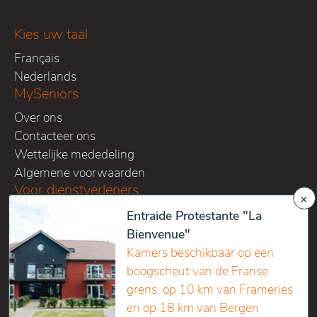
Kies uw taal
Français
Nederlands
MySeniors
Over ons
Contacteer ons
Wettelijke mededeling
Algemene voorwaarden
Voor dienstverleners
×
Bied uw diensten aan op MySeniors
Entraide Protestante "La
Vraag een offerte op maat aan
Bienvenue"
Volg ons op onze sociale media kanalen
Kamers beschikbaar op een
boogscheut van de Franse
grens, op 10 km van Frameries
en op 18 km van Bergen