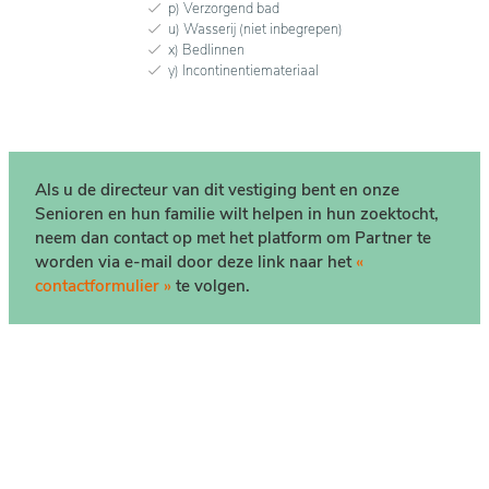
p) Verzorgend bad
u) Wasserij (niet inbegrepen)
x) Bedlinnen
y) Incontinentiemateriaal
Als u de directeur van dit vestiging bent en onze
Senioren en hun familie wilt helpen in hun zoektocht,
neem dan contact op met het platform om Partner te
worden via e-mail door deze link naar het
«
contactformulier »
te volgen.