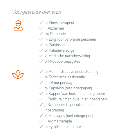
Voorgestelde diensten
a) Kinesitherapeut
l) Alzheimer
m) Dementie
n) Zorg voor verwarde personen
o) Parkinson
p) Paliatieve zorgen
v) Medische nachtbewaking
w) Noodoproepsysteem
a) Administratieve ondersteuning
b) Technische assistentie
c) 24 uur per dag
g) Kapsalon (niet inbegrepen)
h) Kapper 'aan huis' (niet inbegrepen)
i) Pedicure / manicure (niet inbegrepen)
j) Schoonheidsspecialiste (niet
inbegrepen)
k) Massages (niet inbegrepen)
l) Aromatherapie
o) Fysiotherapieruimte