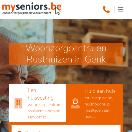
Woonzorgcentra en
Rusthuizen in Genk
Een
Hulp aan huis
huisvesting
thuisverpleging,
huishoudhulp,
woonzorgcentrum,
maaltijden aan
assistentiewoning,
huis, ...
serviceflat, ...