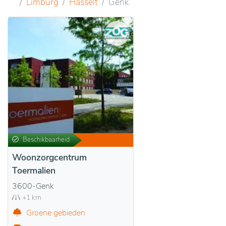
Limburg
Hasselt
Genk
Beschikbaarheid
Woonzorgcentrum
Toermalien
3600-Genk
+1 km
Groene gebieden