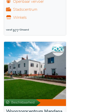
Openbaar vervoer
Stadscentrum
Winkels
vanaf
€/maand
977
Beschikbaarheid
Woonzorgcentrum Mandana