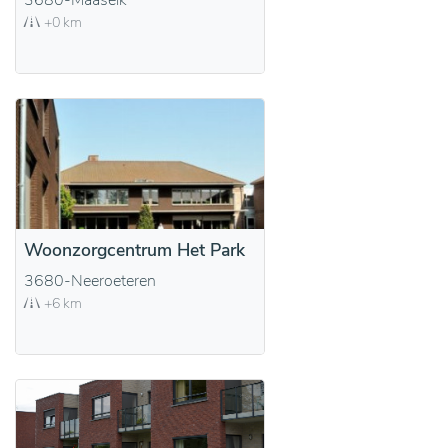
3680-Maaseik
+0 km
Woonzorgcentrum Het Park
3680-Neeroeteren
+6 km