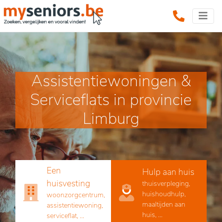
Assistentiewoningen &
Serviceflats in provincie
Limburg
Een
Hulp aan huis
huisvesting
thuisverpleging,
huishoudhulp,
woonzorgcentrum,
maaltijden aan
assistentiewoning,
huis, ...
serviceflat, ...