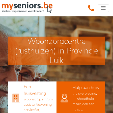
Woonzorgcentra
(rusthuizen) in Provincie
Luik
Een
Hulp aan huis
huisvesting
thuisverpleging,
huishoudhulp,
woonzorgcentrum,
maaltijden aan
assistentiewoning,
huis, ...
serviceflat, ...