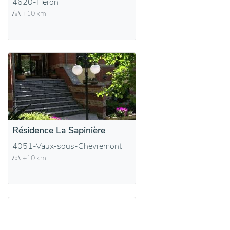
4620-Fléron
+10 km
Résidence La Sapinière
4051-Vaux-sous-Chèvremont
+10 km