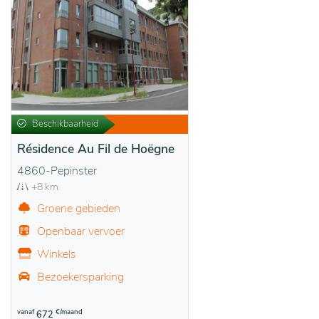
Beschikbaarheid
Résidence Au Fil de Hoëgne
4860-Pepinster
+8 km
Groene gebieden
Openbaar vervoer
Winkels
Bezoekersparking
vanaf
€/maand
672