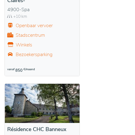
Claires-
4900-Spa
+10 km
Openbaar vervoer
Stadscentrum
Winkels
Bezoekersparking
vanaf
€/maand
850
Résidence CHC Banneux