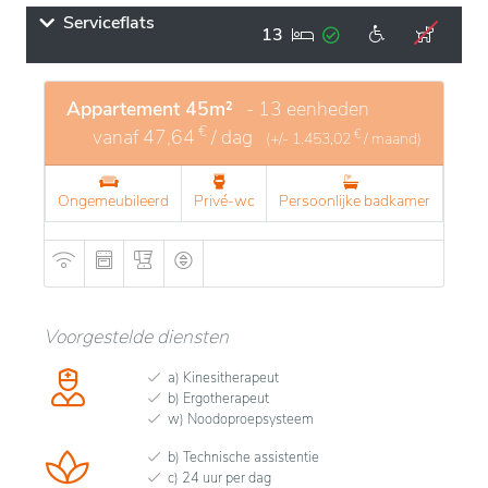
Serviceflats
13
Appartement 45m²
- 13 eenheden
€
vanaf
47,64
/ dag
€
(+/-
1.453,02
/ maand)
Ongemeubileerd
Privé-wc
Persoonlijke badkamer
Voorgestelde diensten
a) Kinesitherapeut
b) Ergotherapeut
w) Noodoproepsysteem
b) Technische assistentie
c) 24 uur per dag