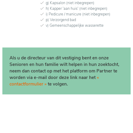
g) Kapsalon (niet inbegrepen)
h) Kapper 'aan huis' (niet inbegrepen)
i) Pedicure / manicure (niet inbegrepen)
p) Verzorgend bad
v) Gemeenschappelijke wasserette
Als u de directeur van dit vestiging bent en onze
Senioren en hun familie wilt helpen in hun zoektocht,
neem dan contact op met het platform om Partner te
worden via e-mail door deze link naar het
«
contactformulier »
te volgen.