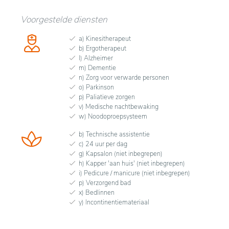
Voorgestelde diensten
a) Kinesitherapeut
b) Ergotherapeut
l) Alzheimer
m) Dementie
n) Zorg voor verwarde personen
o) Parkinson
p) Paliatieve zorgen
v) Medische nachtbewaking
w) Noodoproepsysteem
b) Technische assistentie
c) 24 uur per dag
g) Kapsalon (niet inbegrepen)
h) Kapper 'aan huis' (niet inbegrepen)
i) Pedicure / manicure (niet inbegrepen)
p) Verzorgend bad
x) Bedlinnen
y) Incontinentiemateriaal