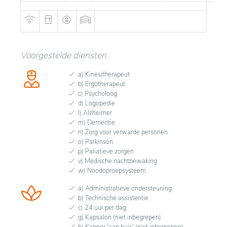
Voorgestelde diensten
a) Kinesitherapeut
b) Ergotherapeut
c) Psycholoog
d) Logopedie
l) Alzheimer
m) Dementie
n) Zorg voor verwarde personen
o) Parkinson
p) Paliatieve zorgen
v) Medische nachtbewaking
w) Noodoproepsysteem
a) Administratieve ondersteuning
b) Technische assistentie
c) 24 uur per dag
g) Kapsalon (niet inbegrepen)
h) Kapper 'aan huis' (niet inbegrepen)