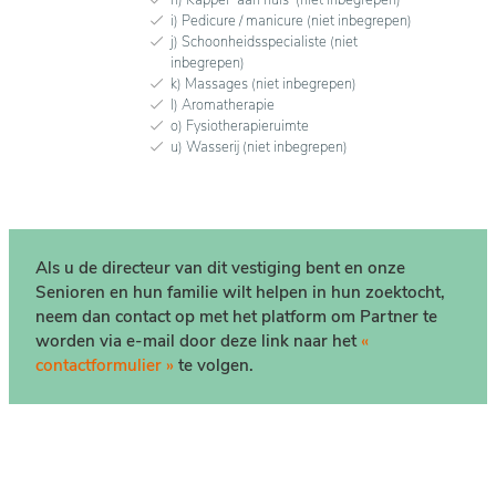
i) Pedicure / manicure (niet inbegrepen)
j) Schoonheidsspecialiste (niet
inbegrepen)
k) Massages (niet inbegrepen)
l) Aromatherapie
o) Fysiotherapieruimte
u) Wasserij (niet inbegrepen)
Als u de directeur van dit vestiging bent en onze
Senioren en hun familie wilt helpen in hun zoektocht,
neem dan contact op met het platform om Partner te
worden via e-mail door deze link naar het
«
contactformulier »
te volgen.