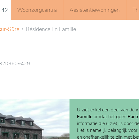
Woonzorgcentra
Assistentiewoningen
Th
 42
sur-Sûre
Résidence En Famille
 18203609429
U ziet enkel een deel van de i
Famille
omdat het geen
Part
informatie die u ziet, is door d
Het is namelijk belangrijk voor
en onafhankelijk te zijn met b