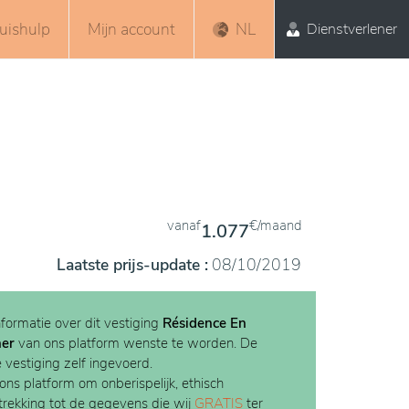
uishulp
Mijn account
NL
Dienstverlener
vanaf
€/maand
1.077
Laatste prijs-update :
08/10/2019
nformatie over dit vestiging
Résidence En
ner
van ons platform wenste te worden. De
e vestiging zelf ingevoerd.
 ons platform om onberispelijk, ethisch
etrekking tot de gegevens die wij
GRATIS
ter