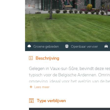
Groene gebieden
Openbaar vervoer
Beschrijving
Gelegen in Vaux-sur-Sûre, bevindt deze resi
typisch voor de Belgische Ardennen. Omrin
omgeving, ideaal voor het welzijn van de be
terwijl ze toch geniet van een opmerkelijke r
Lees meer
De residentie beschikt over moderne en com
Type verblijven
bevorderen. De lichte kamers, uitgerust o