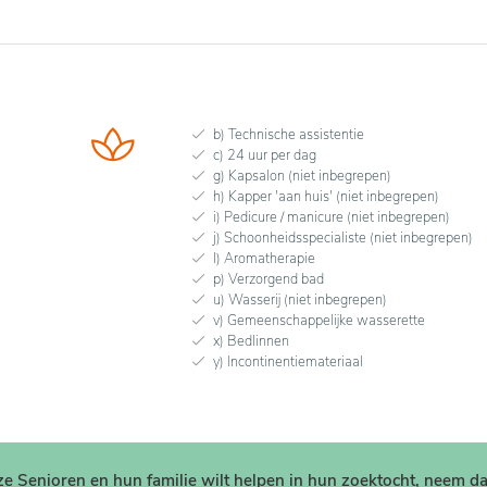
b) Technische assistentie
c) 24 uur per dag
g) Kapsalon (niet inbegrepen)
h) Kapper 'aan huis' (niet inbegrepen)
i) Pedicure / manicure (niet inbegrepen)
j) Schoonheidsspecialiste (niet inbegrepen)
l) Aromatherapie
p) Verzorgend bad
u) Wasserij (niet inbegrepen)
v) Gemeenschappelijke wasserette
x) Bedlinnen
y) Incontinentiemateriaal
nze Senioren en hun familie wilt helpen in hun zoektocht, neem d