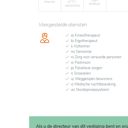
Eigen
Internet
of TV-
koelkast
aansluiting
Voorgestelde diensten
a) Kinesitherapeut
b) Ergotherapeut
l) Alzheimer
m) Dementie
n) Zorg voor verwarde personen
o) Parkinson
p) Paliatieve zorgen
r) Snoezelen
u) Weggelopen bewoners
v) Medische nachtbewaking
w) Noodoproepsysteem
Als u de directeur van dit vestiging bent en o