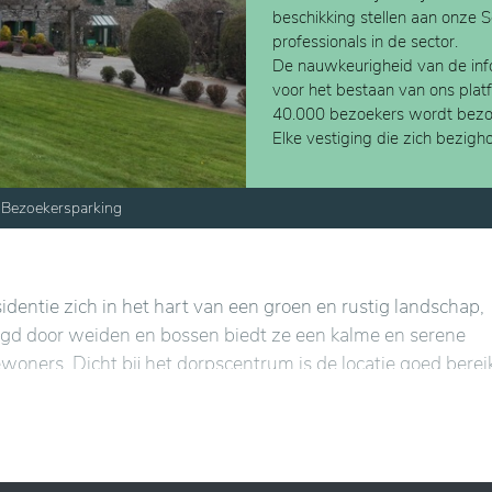
beschikking stellen aan onze 
professionals in de sector.
De nauwkeurigheid van de info
voor het bestaan van ons plat
40.000 bezoekers wordt bezo
Elke vestiging die zich bezig
Bezoekersparking
dentie zich in het hart van een groen en rustig landschap,
gd door weiden en bossen biedt ze een kalme en serene
woners. Dicht bij het dorpscentrum is de locatie goed berei
ust.
fortabele ruimtes, ontworpen om gezelligheid en welzijn t
m aan de behoeften van de bewoners te voldoen, bieden een