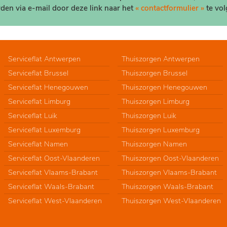
den via e-mail door deze link naar het
« contactformulier »
te vol
Serviceflat Antwerpen
Thuiszorgen Antwerpen
Serviceflat Brussel
Thuiszorgen Brussel
Serviceflat Henegouwen
Thuiszorgen Henegouwen
Serviceflat Limburg
Thuiszorgen Limburg
Serviceflat Luik
Thuiszorgen Luik
Serviceflat Luxemburg
Thuiszorgen Luxemburg
Serviceflat Namen
Thuiszorgen Namen
Serviceflat Oost-Vlaanderen
Thuiszorgen Oost-Vlaanderen
Serviceflat Vlaams-Brabant
Thuiszorgen Vlaams-Brabant
Serviceflat Waals-Brabant
Thuiszorgen Waals-Brabant
Serviceflat West-Vlaanderen
Thuiszorgen West-Vlaanderen