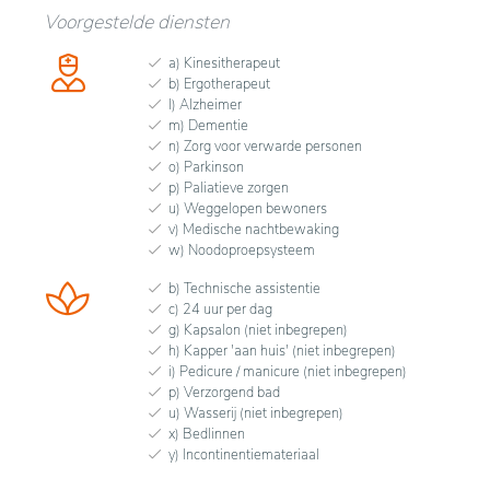
Voorgestelde diensten
a) Kinesitherapeut
b) Ergotherapeut
l) Alzheimer
m) Dementie
n) Zorg voor verwarde personen
o) Parkinson
p) Paliatieve zorgen
u) Weggelopen bewoners
v) Medische nachtbewaking
w) Noodoproepsysteem
b) Technische assistentie
c) 24 uur per dag
g) Kapsalon (niet inbegrepen)
h) Kapper 'aan huis' (niet inbegrepen)
i) Pedicure / manicure (niet inbegrepen)
p) Verzorgend bad
u) Wasserij (niet inbegrepen)
x) Bedlinnen
y) Incontinentiemateriaal