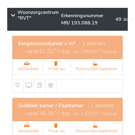
Woonzorgcentrum
Erkenningsnummer
"RVT"
49
MR/ 193.088.19
Eenpersoonskamer x m²
- 1 eenheid
€
vanaf
61,00
/ dag
€
(+/-
1.860,50
/ maand)
Gemeubeld
Privé-wc
Persoonlijke badkamer
Dubbele kamer / Paarkamer
- 1 eenheid
€
vanaf
48,38
/ dag
€
(+/-
1.475,59
/ maand)
Gemeubeld
Privé-wc
Persoonlijke badkamer