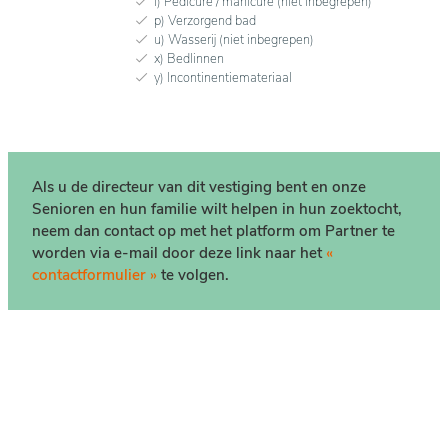
i) Pedicure / manicure (niet inbegrepen)
p) Verzorgend bad
u) Wasserij (niet inbegrepen)
x) Bedlinnen
y) Incontinentiemateriaal
Als u de directeur van dit vestiging bent en onze
Senioren en hun familie wilt helpen in hun zoektocht,
neem dan contact op met het platform om Partner te
worden via e-mail door deze link naar het
«
contactformulier »
te volgen.