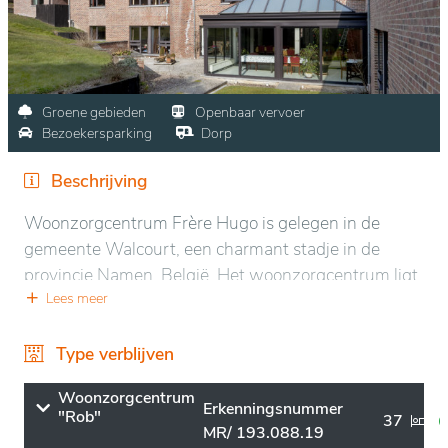
Groene gebieden
Openbaar vervoer
Bezoekersparking
Dorp
Beschrijving
Woonzorgcentrum Frère Hugo is gelegen in de
gemeente Walcourt, een charmant stadje in de
provincie Namen, België. Het woonzorgcentrum ligt
in een rustige, groene omgeving, ideaal voor
Lees meer
ontspanning en rust. De regio wordt gekenmerkt
door uitgestrekte weiden, bossen en landelijke
Type verblijven
landschappen, wat een serene en vredige sfeer biedt
Woonzorgcentrum
aan de bewoners.
Erkenningsnummer
"Rob"
37
MR/ 193.088.19
Het centrum biedt moderne en comfortabele