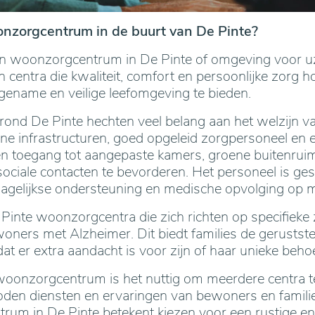
nzorgcentrum in de buurt van De Pinte?
n woonzorgcentrum in De Pinte of omgeving voor uze
an centra die kwaliteit, comfort en persoonlijke zorg 
ename en veilige leefomgeving te bieden.
ond De Pinte hechten veel belang aan het welzijn 
e infrastructuren, goed opgeleid zorgpersoneel en 
 toegang tot aangepaste kamers, groene buitenruim
ociale contacten te bevorderen. Het personeel is ges
agelijkse ondersteuning en medische opvolging op m
 Pinte woonzorgcentra die zich richten op specifieke
ners met Alzheimer. Dit biedt families de geruststel
at er extra aandacht is voor zijn of haar unieke beho
 woonzorgcentrum is het nuttig om meerdere centra t
oden diensten en ervaringen van bewoners en families
rum in De Pinte betekent kiezen voor een rustige 