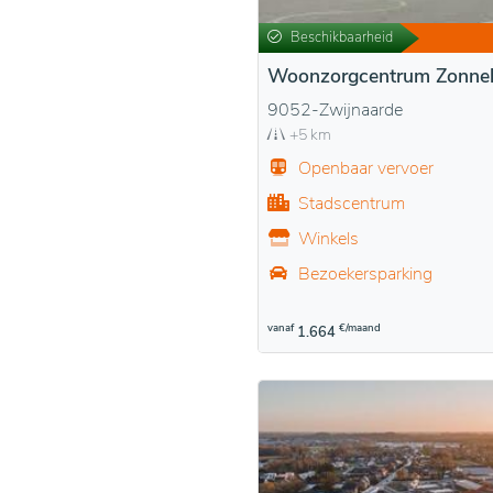
Beschikbaarheid
Woonzorgcentrum Zonne
9052-Zwijnaarde
+5 km
Openbaar vervoer
Stadscentrum
Winkels
Bezoekersparking
vanaf
€/maand
1.664