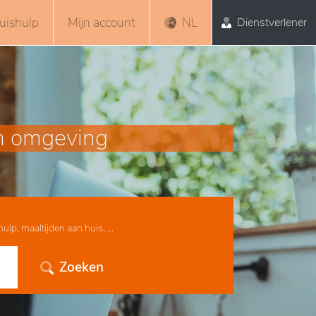
uishulp
Mijn account
NL
Dienstverlener
en omgeving
lp, maaltijden aan huis, ...
Zoeken