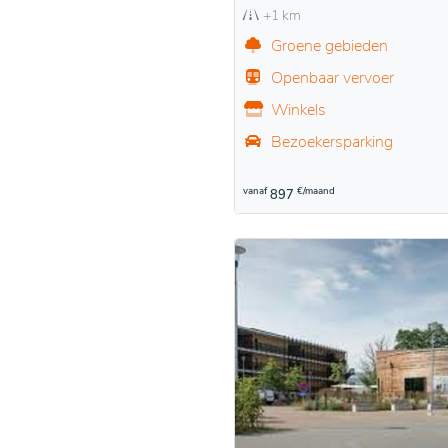
+1 km
Groene gebieden
Openbaar vervoer
Winkels
Bezoekersparking
vanaf
€/maand
897