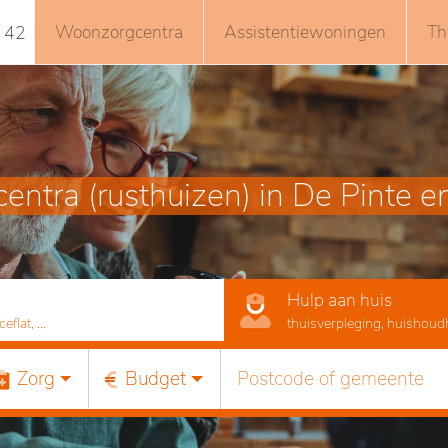
Woonzorgcentra
Assistentiewoningen
Th
 42
ntra (rusthuizen) in De Pinte 
Hulp aan huis
lat, ...
thuisverpleging, huishoudhu
Zorg
Budget