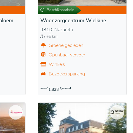
Beschikbaarheid
bloem
Woonzorgcentrum Wielkine
9810-Nazareth
+5 km
Groene gebieden
Openbaar vervoer
Winkels
Bezoekersparking
vanaf
€/maand
1.838