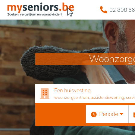
02 808 66
Woonzorgce
Een huisvesting
woonzorgcentrum, assistentiewoning, servicef
Periode