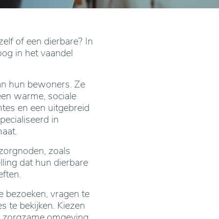
lf of een dierbare? In
hoog in het vaandel
van hun bewoners. Ze
een warme, sociale
tes en een uitgebreid
pecialiseerd in
aat.
 zorgnoden, zoals
ling dat hun dierbare
eften.
e bezoeken, vragen te
 te bekijken. Kiezen
en zorgzame omgeving