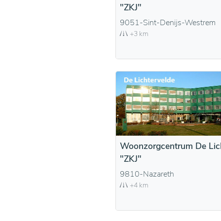
"ZKJ"
9051-Sint-Denijs-Westrem
+3 km
Woonzorgcentrum De Lich
"ZKJ"
9810-Nazareth
+4 km