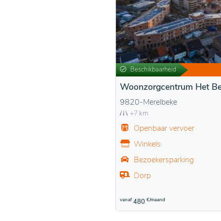
Beschikbaarheid
Woonzorgcentrum Het Be
9820-Merelbeke
+7 km
Openbaar vervoer
Winkels
Bezoekersparking
Dorp
vanaf
€/maand
480