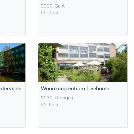
9000-Gent
+4 km
tervelde
Woonzorgcentrum Leiehome
9031-Drongen
+6 km