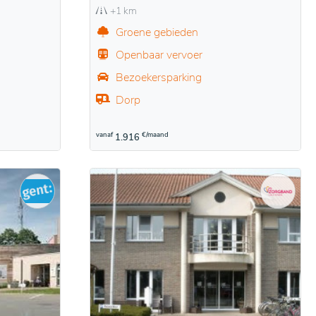
+1 km
Groene gebieden
Openbaar vervoer
Bezoekersparking
Dorp
vanaf
€/maand
1.916