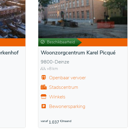
Beschikbaarheid
rkenhof
Woonzorgcentrum Karel Picqué
9800-Deinze
+8 km
Openbaar vervoer
Stadscentrum
Winkels
Bewonersparking
vanaf
€/maand
1.037