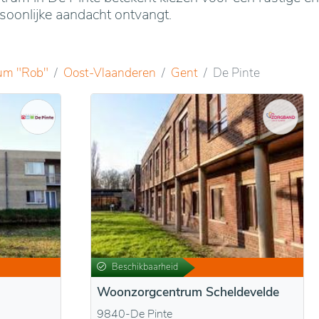
oonlijke aandacht ontvangt.
um "Rob"
Oost-Vlaanderen
Gent
De Pinte
Beschikbaarheid
Woonzorgcentrum Scheldevelde
9840-De Pinte