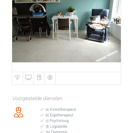
Voorgestelde diensten
a) Kinesitherapeut
b) Ergotherapeut
c) Psycholoog
d) Logopedie
m) Dementie