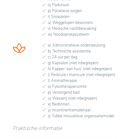
o) Parkinson
p) Paliatieve zorgen
r) Snoezelen
u) Weggelopen bewoners
v) Medische nachtbewaking
w) Noodoproepsysteem
a) Administratieve ondersteuning
b) Technische assistentie
c) 24 uur per dag
g) Kapsalon (niet inbegrepen)
h) Kapper 'aan huis' (niet inbegrepen)
i) Pedicure / manicure (niet inbegrepen)
l) Aromatherapie
o) Fysiotherapieruimte
p) Verzorgend bad
u) Wasserij (niet inbegrepen)
x) Bedlinnen
y) Incontinentiemateriaal
z) Tubbe innovatieve organisatiemodel
Praktische informatie