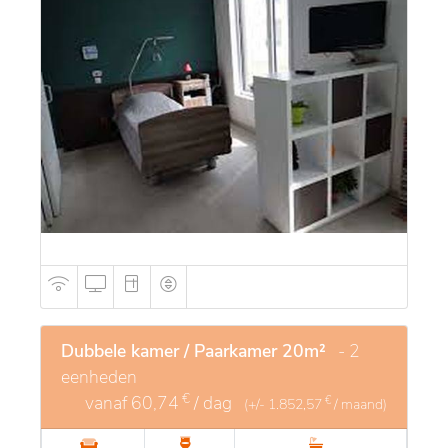
Dubbele kamer / Paarkamer 20m²
- 2
eenheden
€
vanaf
60,74
/ dag
€
(+/-
1.852,57
/ maand)