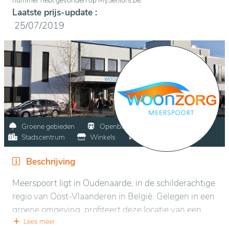
nummer hebt gevonden op MySeniors.be.
Laatste prijs-update :
25/07/2019
Groene gebieden
Openbaar vervoer
Stadscentrum
Winkels
Bezoekersparking
Beschrijving
Meerspoort ligt in Oudenaarde, in de schilderachtige
regio van Oost-Vlaanderen in België. Gelegen in een
groene omgeving, profiteert deze locatie van een
bevoorrechte positie in het hart van de natuur,
Lees meer