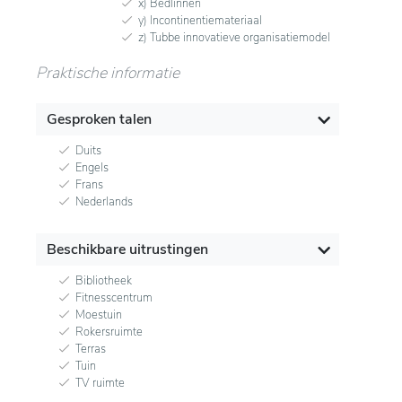
x) Bedlinnen
y) Incontinentiemateriaal
z) Tubbe innovatieve organisatiemodel
Praktische informatie
Gesproken talen
Duits
Engels
Frans
Nederlands
Beschikbare uitrustingen
Bibliotheek
Fitnesscentrum
Moestuin
Rokersruimte
Terras
Tuin
TV ruimte