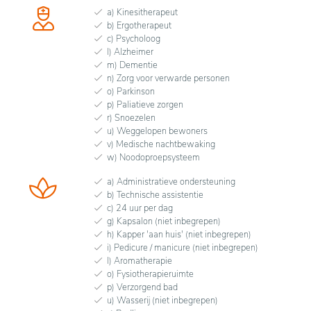
a) Kinesitherapeut
b) Ergotherapeut
c) Psycholoog
l) Alzheimer
m) Dementie
n) Zorg voor verwarde personen
o) Parkinson
p) Paliatieve zorgen
r) Snoezelen
u) Weggelopen bewoners
v) Medische nachtbewaking
w) Noodoproepsysteem
a) Administratieve ondersteuning
b) Technische assistentie
c) 24 uur per dag
g) Kapsalon (niet inbegrepen)
h) Kapper 'aan huis' (niet inbegrepen)
i) Pedicure / manicure (niet inbegrepen)
l) Aromatherapie
o) Fysiotherapieruimte
p) Verzorgend bad
u) Wasserij (niet inbegrepen)