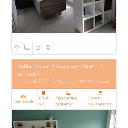
Dubbele kamer / Paarkamer 20m²
- 2
eenheden
€
vanaf
60,74
/ dag
€
(+/-
1.852,57
/ maand)
Privé-
Persoonlijke
Zonder
Gemeubeld
wc
badkamer
balkon/terras