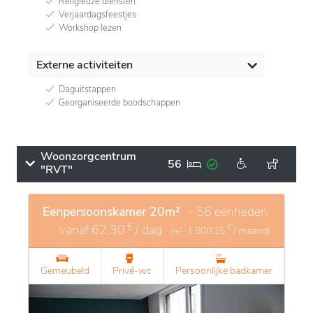
Religieuze diensten
Verjaardagsfeestjes
Workshop lezen
Externe activiteiten
Daguitstappen
Georganiseerde boodschappen
Woonzorgcentrum
56
"RVT"
Eenpersoonskamer 20m²
- 56 eenheden
€
vanaf
62,30
/ dag
€
(+/-
1.900,15
/ maand)
Gemeubeld
Privé-wc
Persoonlijke badkamer