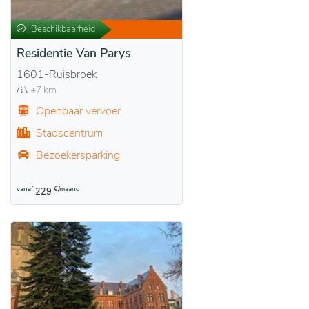
Beschikbaarheid
Residentie Van Parys
1601-Ruisbroek
+7 km
Openbaar vervoer
Stadscentrum
Bezoekersparking
vanaf
€/maand
229