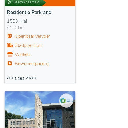
Beschikbaarheid
Residentie Parkrand
1500-Hal
+0 km
Openbaar vervoer
Stadscentrum
Winkels
Bewonersparking
vanaf
€/maand
1.164