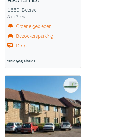
Hess De Lilez
1650-Beersel
+7 km
Groene gebieden
Bezoekersparking
Dorp
vanaf
€/maand
996