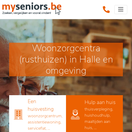
Woonzorgcentra
(rusthuizen) in Halle en
omgeving
Een
Hulp aan huis
huisvesting
thuisverpleging,
huishoudhulp,
woonzorgcentrum,
maaltijden aan
assistentiewoning,
huis, ...
serviceflat, ...