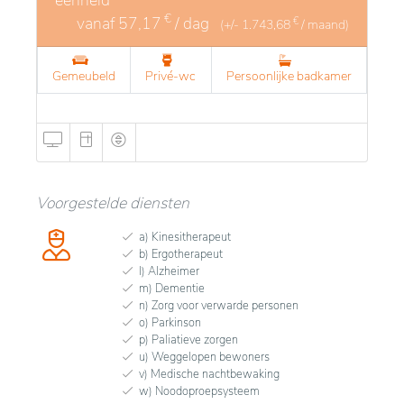
€
vanaf
57,17
/ dag
€
(+/-
1.743,68
/ maand)
Gemeubeld
Privé-wc
Persoonlijke badkamer
Voorgestelde diensten
a) Kinesitherapeut
b) Ergotherapeut
l) Alzheimer
m) Dementie
n) Zorg voor verwarde personen
o) Parkinson
p) Paliatieve zorgen
u) Weggelopen bewoners
v) Medische nachtbewaking
w) Noodoproepsysteem