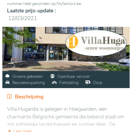
nummer hebt gevonden op MySeniors.be.
Laatste prijs-update :
12/03/2021
Groene gebieden
Openbaar vervoer
Bezoekersparking
Fietstalling
Dorp
Beschrijving
Villa Hugardis is gelegen in Hoegaarden, een
charmante Belgische gemeente die bekend staat om
zijn pittoreske landschappen en rustige sfeer. De
Lees meer