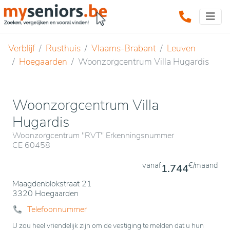
Verblijf
Rusthuis
Vlaams-Brabant
Leuven
Hoegaarden
Woonzorgcentrum Villa Hugardis
Woonzorgcentrum Villa
Hugardis
Woonzorgcentrum "RVT" Erkenningsnummer
CE 60458
vanaf
€/maand
1.744
Maagdenblokstraat 21
3320 Hoegaarden
Telefoonnummer
U zou heel vriendelijk zijn om de vestiging te melden dat u hun