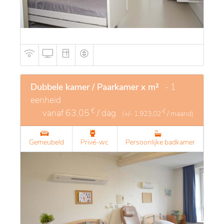
Dubbele kamer / Paarkamer x m²
- 1
eenheid
€
vanaf
63,05
/ dag
€
(+/-
1.923,02
/ maand)
Gemeubeld
Privé-wc
Persoonlijke badkamer