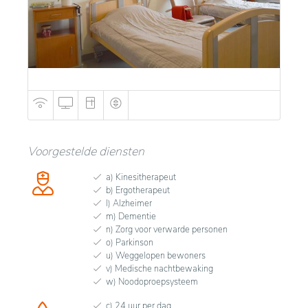
Voorgestelde diensten
a) Kinesitherapeut
b) Ergotherapeut
l) Alzheimer
m) Dementie
n) Zorg voor verwarde personen
o) Parkinson
u) Weggelopen bewoners
v) Medische nachtbewaking
w) Noodoproepsysteem
c) 24 uur per dag