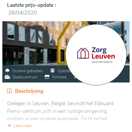
Laatste prijs-update :
26/04/2020
Groene gebieden
Openbaar vervoer
Stadscentrum
Winkels
Bezoekersparking
Beschrijving
Gelegen in Leuven, België, bevindt het Edouard
Remy-centrum zich in een rustige omgeving,
midden in een groene woonwijk. Dicht bij het
stadscentrum heeft het een gemakkelijke toegang
Lees meer