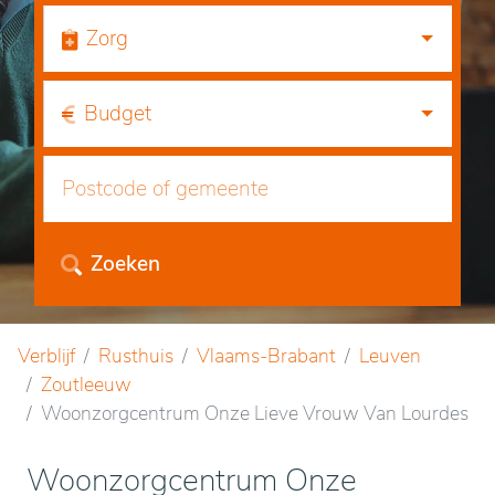
Zorg
Budget
Zoeken
Verblijf
Rusthuis
Vlaams-Brabant
Leuven
Zoutleeuw
Woonzorgcentrum Onze Lieve Vrouw Van Lourdes
Woonzorgcentrum Onze