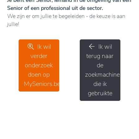
Je bent een Senior, iemand in de omgeving van een
Senior of een professional uit de sector.
We zijn er om jullie te begeleiden - de keuze is aan
jullie!
Ik wil
Ik wil
verder
terug naar
onderzoek
de
doen op
zoekmachine
MySeniors.be
die ik
gebruikte