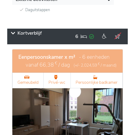
Daguitstappen
Kortverblijf
6
Eenpersoonskamer x m²
- 6 eenheden
€
vanaf
66,38
/ dag
€
(+/-
2.024,59
/ maand)
Gemeubeld
Privé-wc
Persoonlijke badkamer