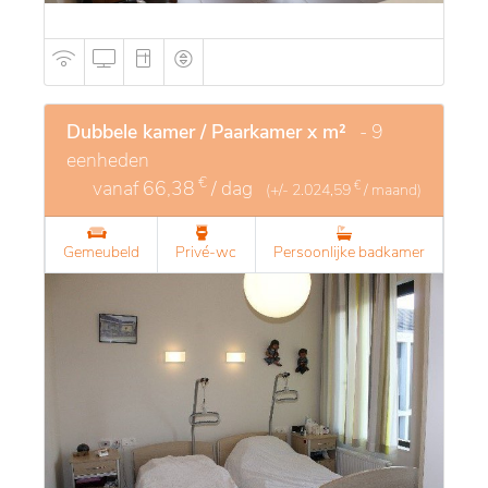
Dubbele kamer / Paarkamer x m²
- 9
eenheden
€
vanaf
66,38
/ dag
€
(+/-
2.024,59
/ maand)
Gemeubeld
Privé-wc
Persoonlijke badkamer