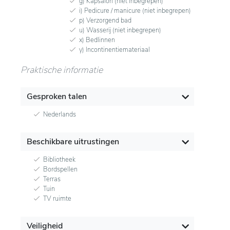
g) Kapsalon (niet inbegrepen)
i) Pedicure / manicure (niet inbegrepen)
p) Verzorgend bad
u) Wasserij (niet inbegrepen)
x) Bedlinnen
y) Incontinentiemateriaal
Praktische informatie
Gesproken talen
Nederlands
Beschikbare uitrustingen
Bibliotheek
Bordspellen
Terras
Tuin
TV ruimte
Veiligheid