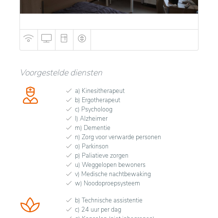
Voorgestelde diensten
a) Kinesitherapeut
b) Ergotherapeut
c) Psycholoog
l) Alzheimer
m) Dementie
n) Zorg voor verwarde personen
o) Parkinson
p) Paliatieve zorgen
u) Weggelopen bewoners
v) Medische nachtbewaking
w) Noodoproepsysteem
b) Technische assistentie
c) 24 uur per dag