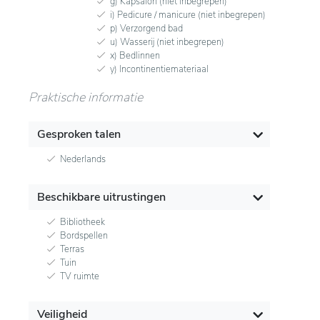
g) Kapsalon (niet inbegrepen)
i) Pedicure / manicure (niet inbegrepen)
p) Verzorgend bad
u) Wasserij (niet inbegrepen)
x) Bedlinnen
y) Incontinentiemateriaal
Praktische informatie
Gesproken talen
Nederlands
Beschikbare uitrustingen
Bibliotheek
Bordspellen
Terras
Tuin
TV ruimte
Veiligheid