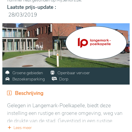
nummer hebt gevonden op MySeniors.be.
Laatste prijs-update :
28/03/2019
Groene gebieden
Openbaar vervoer
Bezoekersparking
Dorp
Beschrijving
Gelegen in Langemark-Poelkapelle, biedt deze
instelling een rustige en groene omgeving, weg van
de drukte van de stad. Gevestigd in een rustige
woonwijk, is ze omringd door verzorgde tuinen en
Lees meer