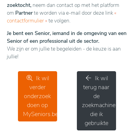
zoektocht,
neem dan contact op met het platform
om
Partner
te worden via e-mail door deze link
«
contactformulier
»
te volgen.
Je bent een Senior, iemand in de omgeving van een
Senior of een professional uit de sector.
We zijn er om jullie te begeleiden - de keuze is aan
jullie!
Ik wil
Ik wil
verder
terug naar
onderzoek
de
doen op
zoekmachine
MySeniors.be
die ik
gebruikte