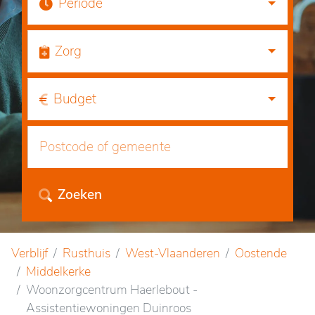
Periode
Zorg
Budget
Zoeken
Verblijf
Rusthuis
West-Vlaanderen
Oostende
Middelkerke
Woonzorgcentrum Haerlebout -
Assistentiewoningen Duinroos