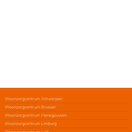
Woonzorgcentrum Antwerpen
Woonzorgcentrum Brussel
Woonzorgcentrum Henegouwen
Woonzorgcentrum Limburg
Woonzorgcentrum Luik