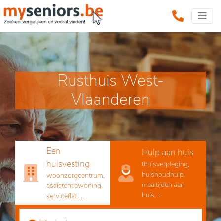
Rusthuis West-
Vlaanderen
Een
Hulp aan huis
huisvesting
thuisverpleging,
huishoudhulp,
woonzorgcentrum,
maaltijden aan
assistentiewoning,
huis, ...
serviceflat, ...