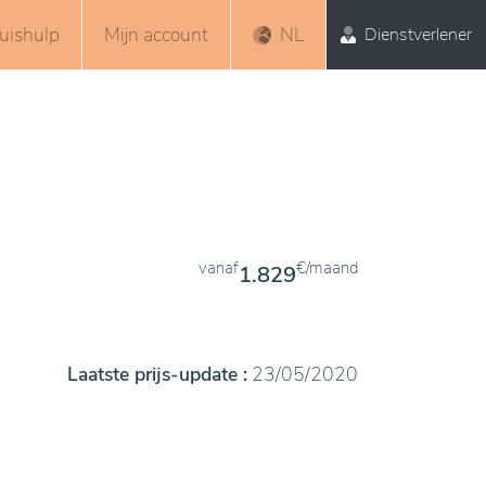
uishulp
Mijn account
NL
Dienstverlener
vanaf
€/maand
1.829
Laatste prijs-update :
23/05/2020