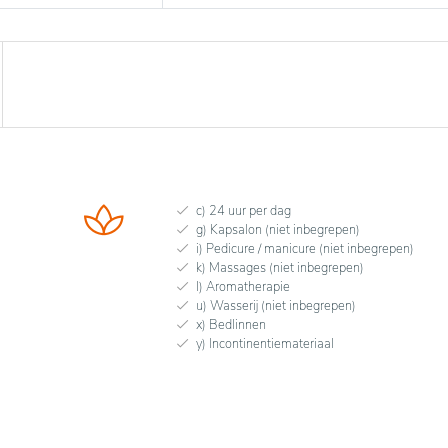
c) 24 uur per dag
g) Kapsalon (niet inbegrepen)
i) Pedicure / manicure (niet inbegrepen)
k) Massages (niet inbegrepen)
l) Aromatherapie
u) Wasserij (niet inbegrepen)
x) Bedlinnen
y) Incontinentiemateriaal