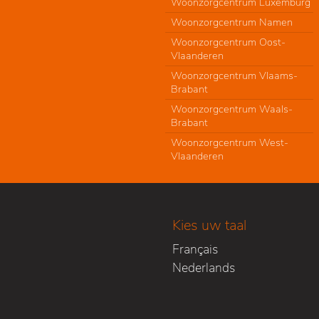
Woonzorgcentrum Luxemburg
Woonzorgcentrum Namen
Woonzorgcentrum Oost-
Vlaanderen
Woonzorgcentrum Vlaams-
Brabant
Woonzorgcentrum Waals-
Brabant
Woonzorgcentrum West-
Vlaanderen
Kies uw taal
Français
Nederlands