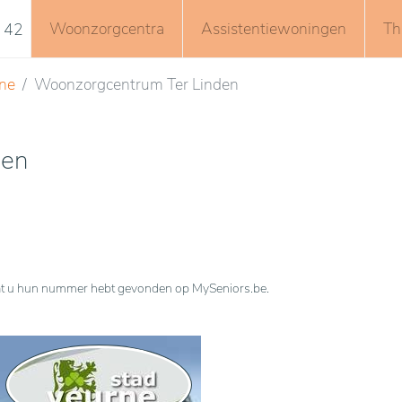
Woonzorgcentra
Assistentiewoningen
Th
 42
ne
Woonzorgcentrum Ter Linden
den
n dat u hun nummer hebt gevonden op MySeniors.be.