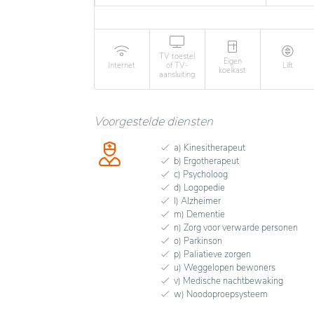
TV toestel
Eigen
Internet
of TV-
Lift
koelkast
aansluiting
Voorgestelde diensten
a) Kinesitherapeut
b) Ergotherapeut
c) Psycholoog
d) Logopedie
l) Alzheimer
m) Dementie
n) Zorg voor verwarde personen
o) Parkinson
p) Paliatieve zorgen
u) Weggelopen bewoners
v) Medische nachtbewaking
w) Noodoproepsysteem