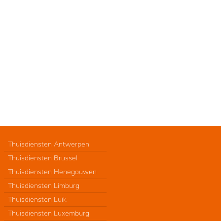
Thuisdiensten Antwerpen
Thuisdiensten Brussel
Thuisdiensten Henegouwen
Thuisdiensten Limburg
Thuisdiensten Luik
Thuisdiensten Luxemburg