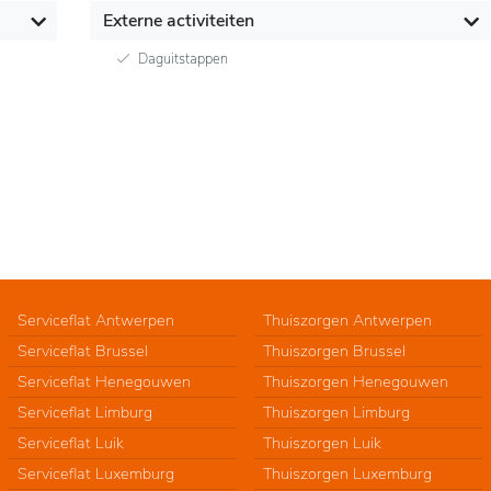
Externe activiteiten
Daguitstappen
Serviceflat Antwerpen
Thuiszorgen Antwerpen
Serviceflat Brussel
Thuiszorgen Brussel
Serviceflat Henegouwen
Thuiszorgen Henegouwen
Serviceflat Limburg
Thuiszorgen Limburg
Serviceflat Luik
Thuiszorgen Luik
Serviceflat Luxemburg
Thuiszorgen Luxemburg