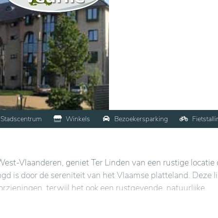
Stadscentrum
Winkels
Bezoekersparking
Fietstall
est-Vlaanderen, geniet Ter Linden van een rustige locatie 
ingd is door de sereniteit van het Vlaamse platteland. Deze l
orzieningen, terwijl het ook een rustgevende, natuurlijke
n de bewoners.