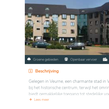
Groene gebieden
Openbaar vervoer
Beschrijving
Gelegen in Veurne, een charmante stad in W
bij het historische centrum, terwijl het omr
biedt gemakkelijke toegang tot stedelijke vo
omgeving biedt, ideaal voor het welzijn va
Lees meer