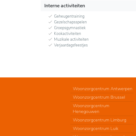
Interne activiteiten
Geheugentraining
Gezelschapsspelen
Groepsgymnastiek
Kookactiviteiten
Muzikale activiteiten
Verjaardagsfeestjes
Woonzorgcentrum Antwerpen
Woonzorgcentrum Brussel
Woonzorgcentrum
Henegouwen
Woonzorgcentrum Limburg
Woonzorgcentrum Luik