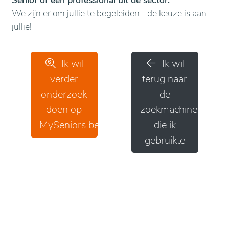
Senior of een professional uit de sector.
We zijn er om jullie te begeleiden - de keuze is aan
jullie!
Ik wil
Ik wil
verder
terug naar
onderzoek
de
doen op
zoekmachine
MySeniors.be
die ik
gebruikte