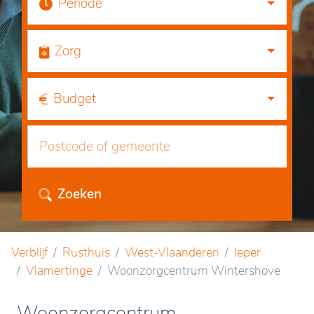
Periode
Zorg
Budget
Zoeken
Verblijf
Rusthuis
West-Vlaanderen
Ieper
Vlamertinge
Woonzorgcentrum Wintershove
Woonzorgcentrum