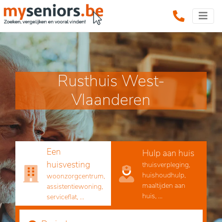
Rusthuis West-
Vlaanderen
Een
Hulp aan huis
huisvesting
thuisverpleging,
huishoudhulp,
woonzorgcentrum,
maaltijden aan
assistentiewoning,
huis, ...
serviceflat, ...