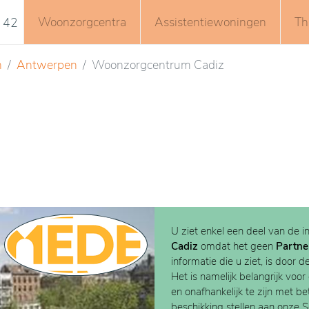
Woonzorgcentra
Assistentiewoningen
Th
 42
n
Antwerpen
Woonzorgcentrum Cadiz
U ziet enkel een deel van de i
Cadiz
omdat het geen
Partne
informatie die u ziet, is door d
Het is namelijk belangrijk voor
en onafhankelijk te zijn met b
beschikking stellen aan onze 