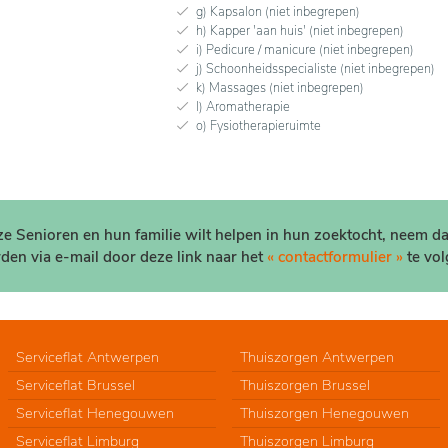
g) Kapsalon (niet inbegrepen)
h) Kapper 'aan huis' (niet inbegrepen)
i) Pedicure / manicure (niet inbegrepen)
j) Schoonheidsspecialiste (niet inbegrepen)
k) Massages (niet inbegrepen)
l) Aromatherapie
o) Fysiotherapieruimte
nze Senioren en hun familie wilt helpen in hun zoektocht, neem d
den via e-mail door deze link naar het
« contactformulier »
te vol
Serviceflat Antwerpen
Thuiszorgen Antwerpen
Serviceflat Brussel
Thuiszorgen Brussel
Serviceflat Henegouwen
Thuiszorgen Henegouwen
Serviceflat Limburg
Thuiszorgen Limburg