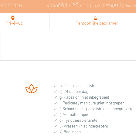
€
 eenheden
vanaf
84,42
/ dag
€
(+/-
2.574,81
/ maan
Privé-wc
Persoonlijke badkamer
b) Technische assistentie
c) 24 uur per dag
g) Kapsalon (niet inbegrepen)
i) Pedicure / manicure (niet inbegrepen)
j) Schoonheidsspecialiste (niet inbegrepen)
l) Aromatherapie
o) Fysiotherapieruimte
u) Wasserij (niet inbegrepen)
x) Bedlinnen