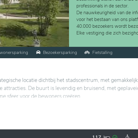
professionals in de sector.
De nauwkeurigheid van de info
voor het bestaan van ons plat
40.000 bezoekers wordt bezo
Elke vestiging die zich bezig
wonersparking
Bezoekersparking
Fietstalling
tegische locatie dichtbij het stadscentrum, met gemakkelij
e attracties. De buurt is levendig en bruisend, met geplave
me sfeer voor de bewoners creëren.
stige en uitnodigende omgeving, ideaal voor welzijn. De 
oderne voorzieningen. De gemeenschappelijke ruimtes, zoals
sociale interacties en het delen van activiteiten te bevord
117