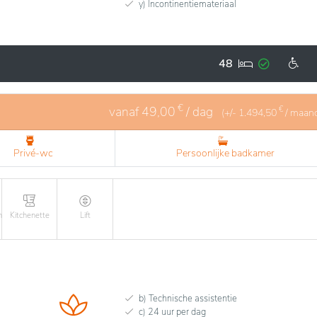
y) Incontinentiemateriaal
48
€
vanaf
49,00
/ dag
€
(+/-
1.494,50
/ maan
Privé-wc
Persoonlijke badkamer
n
Kitchenette
Lift
b) Technische assistentie
c) 24 uur per dag