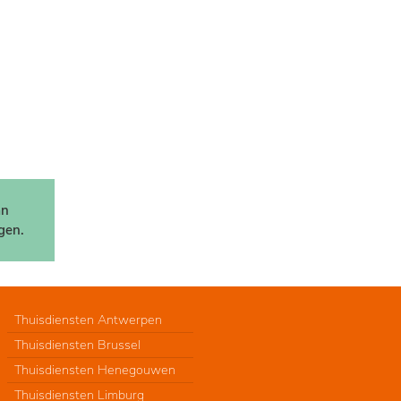
an
gen.
Thuisdiensten Antwerpen
Thuisdiensten Brussel
Thuisdiensten Henegouwen
Thuisdiensten Limburg