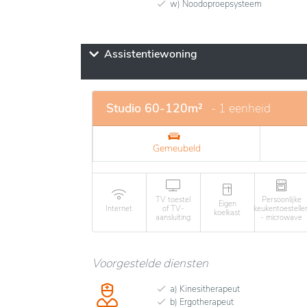
w) Noodoproepsysteem
Assistentiewoning
Studio 60-120m²
- 1 eenheid
Gemeubeld
TV toestel
Persoonlijke
Eigen
Internet
of TV-
keukentoestelle
koelkast
aansluiting
- microwave
Voorgestelde diensten
a) Kinesitherapeut
b) Ergotherapeut