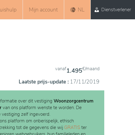
uishulp
Mijn account
NL
Dienstverlener
vanaf
€/maand
1.495
Laatste prijs-update :
17/11/2019
nformatie over dit vestiging
Woonzorgcentrum
r
van ons platform wenste te worden. De
e vestiging zelf ingevoerd.
 ons platform om onberispelijk, ethisch
etrekking tot de gegevens die wij
GRATIS
ter
Senioren webgebruikers, hun familieleden en