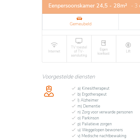
Eenpersoonskamer 24,5 - 28m²
- 3
Gemeubeld
TV toestel
Eigen
Internet
of TV-
Lift
koelkast
aansluiting
Voorgestelde diensten
a) Kinesitherapeut
b) Ergotherapeut
l) Alzheimer
m) Dementie
n) Zorg voor verwarde personen
o) Parkinson
p) Paliatieve zorgen
u) Weggelopen bewoners
v) Medische nachtbewaking