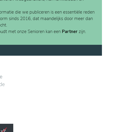
rmatie die we publiceren is een essentiële reden
form sinds 2016, dat maandelijks door meer dan
cht.
houdt met onze Senioren kan een
Partner
zijn.
ke
ide
kamers
 de
eren.