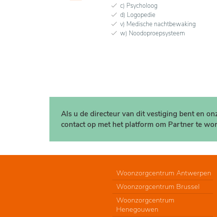
c) Psycholoog
d) Logopedie
v) Medische nachtbewaking
w) Noodoproepsysteem
Als u de directeur van dit vestiging bent en o
contact op met het platform om Partner te wor
Woonzorgcentrum Antwerpen
Woonzorgcentrum Brussel
Woonzorgcentrum
Henegouwen