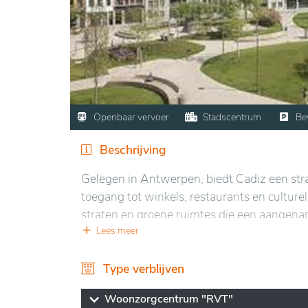
Openbaar vervoer
Stadscentrum
Be
Beschrijving
Gelegen in Antwerpen, biedt Cadiz een stra
toegang tot winkels, restaurants en culturel
straten en groene ruimtes die een aangena
Lees meer
De accommodatie kenmerkt zich door een ru
zijn licht en comfortabel, uitgerust met m
Type verblijven
woonkamer en de eetzaal, zijn ontworpen om 
Woonzorgcentrum "RVT"