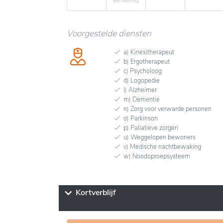
aansluiting
Voorgestelde diensten
a) Kinesitherapeut
b) Ergotherapeut
c) Psycholoog
d) Logopedie
l) Alzheimer
m) Dementie
n) Zorg voor verwarde personen
o) Parkinson
p) Paliatieve zorgen
u) Weggelopen bewoners
v) Medische nachtbewaking
w) Noodoproepsysteem
Kortverblijf