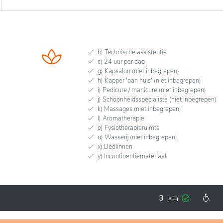
b) Technische assistentie
c) 24 uur per dag
g) Kapsalon (niet inbegrepen)
h) Kapper 'aan huis' (niet inbegrepen)
i) Pedicure / manicure (niet inbegrepen)
j) Schoonheidsspecialiste (niet inbegrepen)
k) Massages (niet inbegrepen)
l) Aromatherapie
o) Fysiotherapieruimte
u) Wasserij (niet inbegrepen)
x) Bedlinnen
y) Incontinentiemateriaal
3