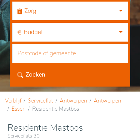
Zorg
Budget
Zoeken
Verblijf
Serviceflat
Antwerpen
Antwerpen
Essen
Residentie Mastbos
Residentie Mastbos
Serviceflats 30