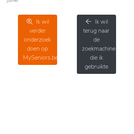
jullie!
Ik wil
Ik wil
verder
terug naar
onderzoek
de
doen op
zoekmachine
MySeniors.be
die ik
gebruikte