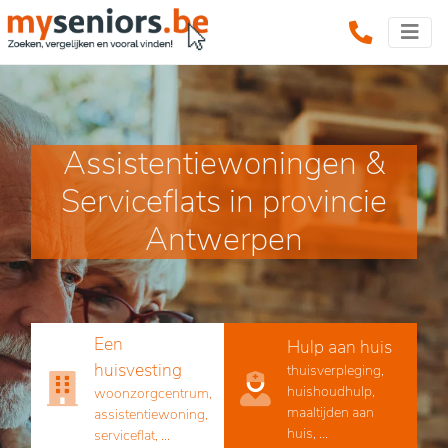
Assistentiewoningen &
Serviceflats in provincie
Antwerpen
Een
Hulp aan huis
huisvesting
thuisverpleging,
huishoudhulp,
woonzorgcentrum,
maaltijden aan
assistentiewoning,
huis, ...
serviceflat, ...