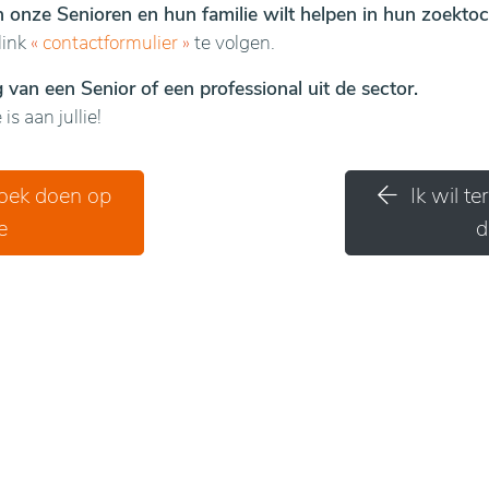
en onze Senioren en hun familie wilt helpen in hun zoektoc
link
«
contactformulier
»
te volgen.
van een Senior of een professional uit de sector.
is aan jullie!
zoek doen op
Ik wil t
e
d