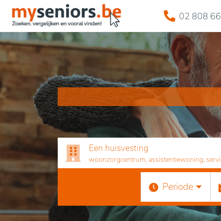
02 808 66
Een huisvesting
woonzorgcentrum, assistentiewoning, servicef
Periode