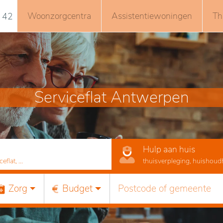
Woonzorgcentra
Assistentiewoningen
Th
 42
Serviceflat Antwerpen
Hulp aan huis
lat, ...
thuisverpleging, huishoudhu
Zorg
Budget