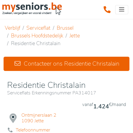
Verblijf
Serviceflat
Brussel
Brussels Hoofdstedelijk
Jette
Residentie Christalain
Contacteer ons Residentie Christalain
Residentie Christalain
Serviceflats Erkenningsnummer PA314017
vanaf
€/maand
1.424
Ontmijnerslaan 2
1090 Jette
Telefoonnummer