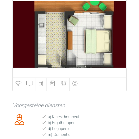
Voorgestelde diensten
a) Kinesitherapeut
b) Ergotherapeut
d) Logopedie
m) Dementie