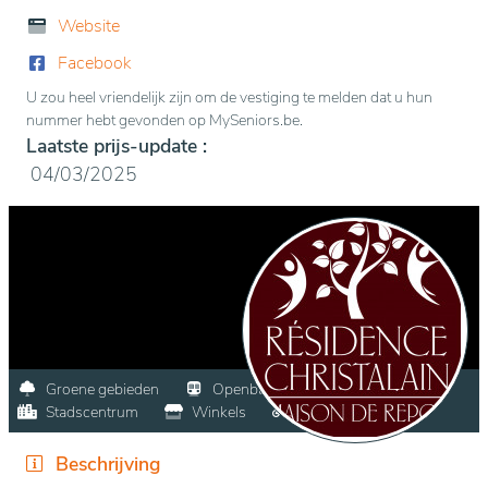
Website
Facebook
U zou heel vriendelijk zijn om de vestiging te melden dat u hun
nummer hebt gevonden op MySeniors.be.
Laatste prijs-update :
04/03/2025
Groene gebieden
Openbaar vervoer
Stadscentrum
Winkels
Fietstalling
Beschrijving