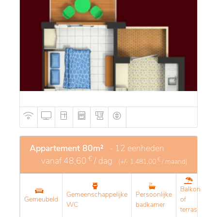
Appartement 80m²
- 12 eenheden
€
vanaf
48,60
/ dag
€
(+/-
1.481,00
/ maand)
Balkon
Gemeenschappelijke
Persoonlijke
Gemeubeld
of
WC
badkamer
terras