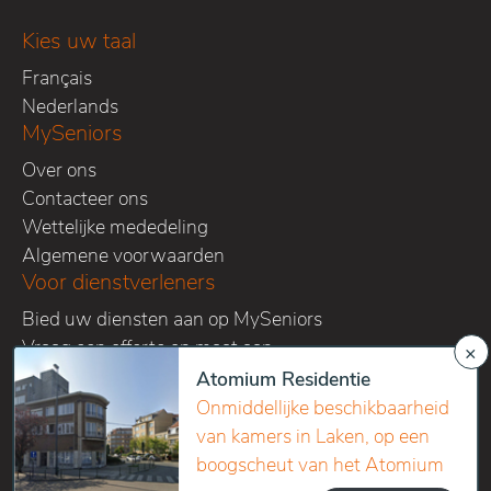
Kies uw taal
Français
Nederlands
MySeniors
Over ons
Contacteer ons
Wettelijke mededeling
Algemene voorwaarden
Voor dienstverleners
Bied uw diensten aan op MySeniors
Vraag een offerte op maat aan
×
Volg ons op onze sociale media kanalen
Atomium Residentie
Onmiddellijke beschikbaarheid
van kamers in Laken, op een
boogscheut van het Atomium