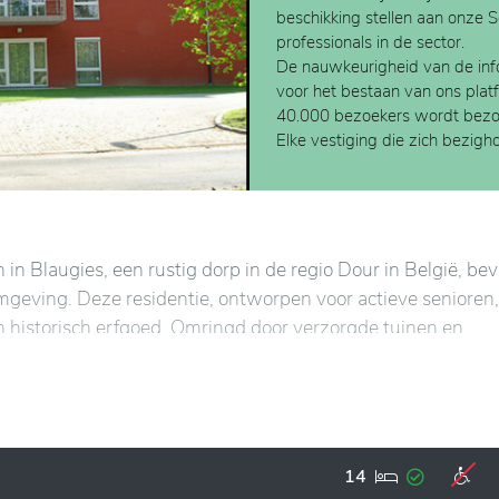
beschikking stellen aan onze 
professionals in de sector.
De nauwkeurigheid van de info
voor het bestaan van ons plat
40.000 bezoekers wordt bezo
Elke vestiging die zich bezig
n in Blaugies, een rustig dorp in de regio Dour in België, bev
mgeving. Deze residentie, ontworpen voor actieve senioren,
en historisch erfgoed. Omringd door verzorgde tuinen en
lmte terwijl het toch dicht bij lokale voorzieningen en bela
door zijn historische architectuur, gecombineerd met mode
n van functionele appartementen, gezellige gemeenschappel
14
 bijdraagt aan een optimale levenskwaliteit. De aangebode