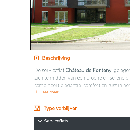
Beschrijving
De serviceflat
Château de Fonteny
, gelege
zich te midden van een groene en serene o
combineert elegantie, comfort en rust in e
weelderige natuur, biedt het een oase van ka
Lees meer
verbindingswegen ligt.
Type verblijven
Het Château de Fonteny onderscheidt zich 
aangepaste faciliteiten. Bewoners geniete
Serviceflats
ruimtes en gepersonaliseerde diensten, wat