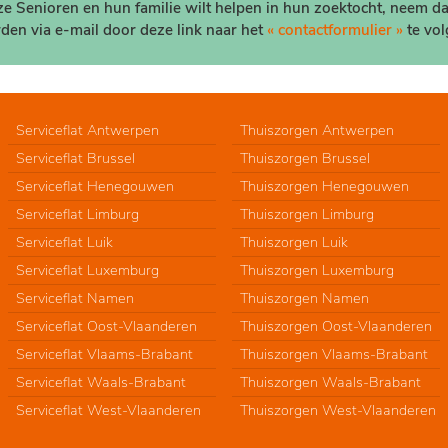
nze Senioren en hun familie wilt helpen in hun zoektocht, neem d
den via e-mail door deze link naar het
« contactformulier »
te vol
Serviceflat Antwerpen
Thuiszorgen Antwerpen
Serviceflat Brussel
Thuiszorgen Brussel
Serviceflat Henegouwen
Thuiszorgen Henegouwen
Serviceflat Limburg
Thuiszorgen Limburg
Serviceflat Luik
Thuiszorgen Luik
Serviceflat Luxemburg
Thuiszorgen Luxemburg
Serviceflat Namen
Thuiszorgen Namen
Serviceflat Oost-Vlaanderen
Thuiszorgen Oost-Vlaanderen
Serviceflat Vlaams-Brabant
Thuiszorgen Vlaams-Brabant
Serviceflat Waals-Brabant
Thuiszorgen Waals-Brabant
Serviceflat West-Vlaanderen
Thuiszorgen West-Vlaanderen