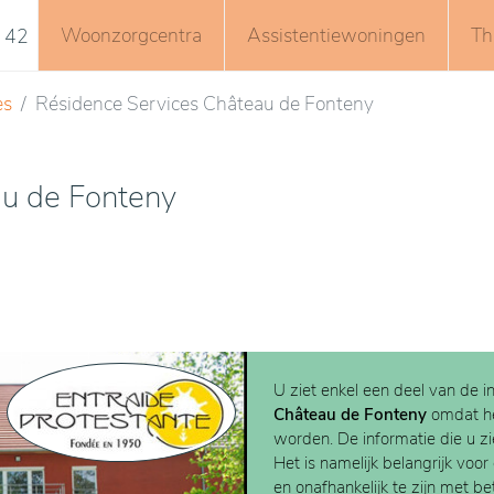
Woonzorgcentra
Assistentiewoningen
Th
 42
es
Résidence Services Château de Fonteny
au de Fonteny
U ziet enkel een deel van de i
Château de Fonteny
omdat h
worden. De informatie die u zie
Het is namelijk belangrijk voor
en onafhankelijk te zijn met b