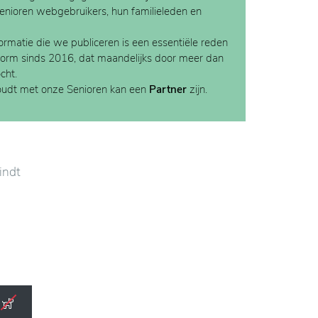
Senioren webgebruikers, hun familieleden en
rmatie die we publiceren is een essentiële reden
form sinds 2016, dat maandelijks door meer dan
cht.
houdt met onze Senioren kan een
Partner
zijn.
indt
ngrijke
rne en
ijke
n