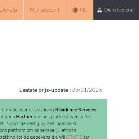
uishulp
Mijn account
NL
Dienstverlener
Laatste prijs-update :
25/01/2025
nformatie over dit vestiging
Résidence Services
et geen
Partner
van ons platform wenste te
t, is door de vestiging zelf ingevoerd.
 ons platform om onberispelijk, ethisch
etrekking tot de gegevens die wij
GRATIS
ter