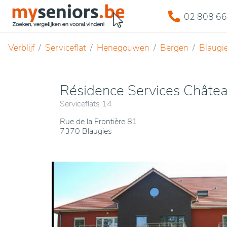
02 808 66
Verblijf
Serviceflat
Henegouwen
Bergen
Blaugi
Résidence Services Châte
Serviceflats 14
Rue de la Frontière 81
7370 Blaugies