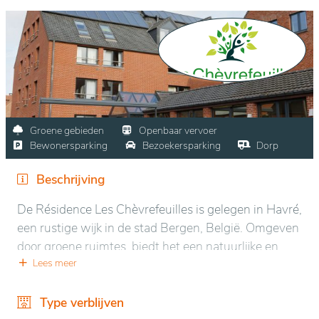
Groene gebieden
Openbaar vervoer
Bewonersparking
Bezoekersparking
Dorp
Beschrijving
De Résidence Les Chèvrefeuilles is gelegen in Havré,
een rustige wijk in de stad Bergen, België. Omgeven
door groene ruimtes, biedt het een natuurlijke en
rustige omgeving die bevorderlijk is voor
Lees meer
ontspanning en welzijn. De locatie is strategisch
gelegen, dicht bij het stadscentrum, wat
Type verblijven