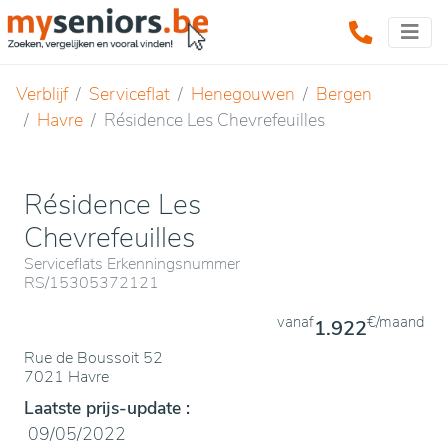
Verblijf
Serviceflat
Henegouwen
Bergen
Havre
Résidence Les Chevrefeuilles
Résidence Les
Chevrefeuilles
Serviceflats Erkenningsnummer
RS/15305372121
vanaf
€/maand
1.922
Rue de Boussoit 52
7021 Havre
Laatste prijs-update :
09/05/2022