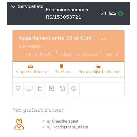
gemakkelijke toegang biedt tot winkels, openbaar
Serviceflats
vervoer en essentiële diensten. De directe omgeving
Erkenningsnummer
21
is rustig, met weinig verkeer, ideaal voor wie op zoek
RS/153053721
is naar een serene sfeer.
De instelling biedt moderne en comfortabele
Appartement entre 39 et 60m²
- 21
faciliteiten, met ruimtes die aangepast zijn aan de
eenheden
behoeften van de bewoners. Het combineert
€
vanaf
63,00
/ dag
€
(+/-
1.921,50
/ maand)
gezelligheid en veiligheid, met een zorg op maat van
hoge kwaliteit. Er worden verschillende diensten
Ongemeubileerd
Privé-wc
Persoonlijke badkamer
aangeboden, zoals recreatieve activiteiten, medische
zorg en persoonlijke opvolging. De warme en
zorgzame sfeer zorgt ervoor dat iedereen zich thuis
voelt, terwijl ze omringd worden door attent en
gekwalificeerd personeel.
Voorgestelde diensten
a) Kinesitherapeut
w) Noodoproepsysteem