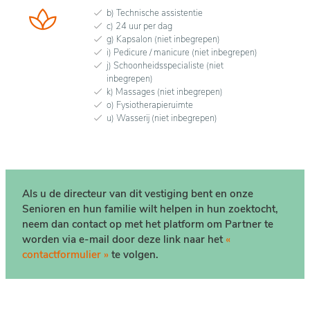
b) Technische assistentie
c) 24 uur per dag
g) Kapsalon (niet inbegrepen)
i) Pedicure / manicure (niet inbegrepen)
j) Schoonheidsspecialiste (niet
inbegrepen)
k) Massages (niet inbegrepen)
o) Fysiotherapieruimte
u) Wasserij (niet inbegrepen)
Als u de directeur van dit vestiging bent en onze
Senioren en hun familie wilt helpen in hun zoektocht,
neem dan contact op met het platform om Partner te
worden via e-mail door deze link naar het
«
contactformulier »
te volgen.