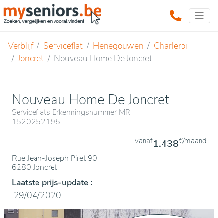
Verblijf
Serviceflat
Henegouwen
Charleroi
Joncret
Nouveau Home De Joncret
Nouveau Home De Joncret
Serviceflats Erkenningsnummer MR
1520252195
vanaf
€/maand
1.438
Rue Jean-Joseph Piret 90
6280 Joncret
Laatste prijs-update :
29/04/2020