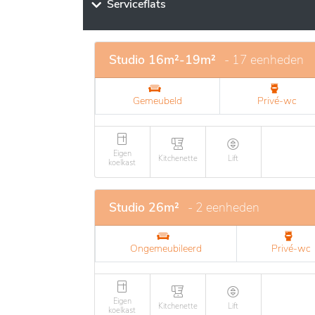
ouderen die zelfstandig of semi-zelfstandig
Serviceflats
een restaurantservice en biedt sociale en cu
bevorderen. Het is ontworpen om onafhanke
dat klaarstaat om in de specifieke behoefte
Studio 16m²-19m²
- 17 eenheden
Gemeubeld
Privé-wc
Eigen
Kitchenette
Lift
koelkast
Studio 26m²
- 2 eenheden
Ongemeubileerd
Privé-wc
Eigen
Kitchenette
Lift
koelkast