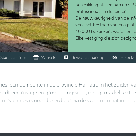
beschikking stellen aan onze 
professionals in de sector.
De nauwkeurigheid van de info
voor het bestaan van ons plat
40.000 bezoekers wordt bezo
Elke vestiging die zich bezig
Stadscentrum
Winkels
Bewonersparking
Bezoeke
nes, een gemeente in de provincie Hainaut, in het zuiden v
io biedt een rustige en groene omgeving, met gemakkelijke t
ten. Nalinnes is goed bereikbaar via de wegen en ligt in de 
t toch een rustige omgeving biedt, ver weg van de drukte v
die een veilige en comfortabele levensomgeving biedt voor