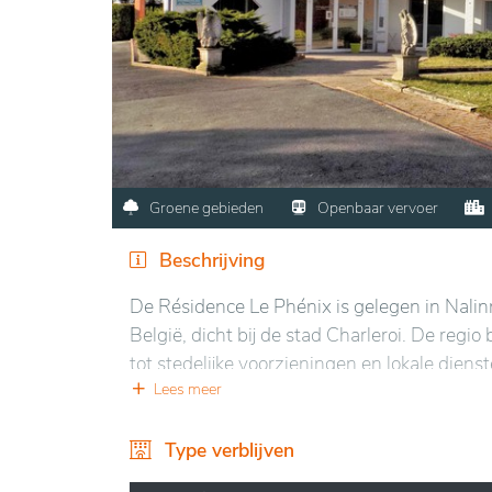
Groene gebieden
Openbaar vervoer
Beschrijving
De Résidence Le Phénix is gelegen in Nalin
België, dicht bij de stad Charleroi. De reg
tot stedelijke voorzieningen en lokale diens
van gezondheidszorg en winkels, terwijl he
Lees meer
stad.
Type verblijven
De Résidence Le Phénix is een serviceflat 