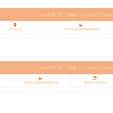
€
vanaf
46,10
/ dag
€
(+/-
1.383,20
/ maan
Privé-wc
Persoonlijke badkamer
€
vanaf
53,10
/ dag
€
(+/-
1.593,20
/ maan
Persoonlijke badkamer
Balkon of terras