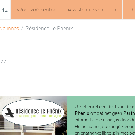
Woonzorgcentra
Assistentiewoningen
Th
 42
Nalinnes
Résidence Le Phenix
127
U ziet enkel een deel van de i
Phenix
omdat het geen
Partn
informatie die u ziet, is door d
Het is namelijk belangrijk voor
en onafhankelijk te zijn met b