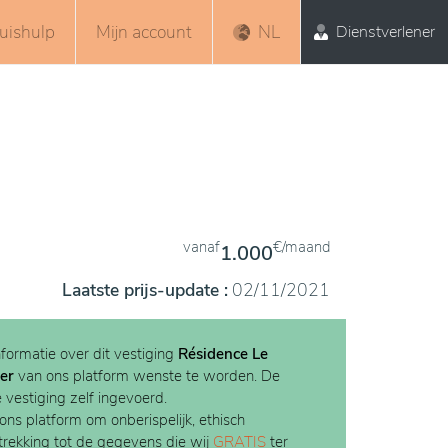
uishulp
Mijn account
NL
Dienstverlener
vanaf
€/maand
1.000
Laatste prijs-update :
02/11/2021
nformatie over dit vestiging
Résidence Le
er
van ons platform wenste te worden. De
e vestiging zelf ingevoerd.
 ons platform om onberispelijk, ethisch
etrekking tot de gegevens die wij
GRATIS
ter