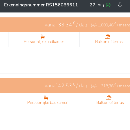
 zijn. De residentie beschikt over gemeenschappelijke ruimt
Erkenningsnummer RS156086611
27
lturele activiteiten om het sociale leven van de bewoners te
lijkheid te combineren met zorg, met gekwalificeerd perso
n van de bewoners te voorzien.
€
vanaf
33,34
/ dag
€
(+/-
1.000,48
/ maan
Persoonlijke badkamer
Balkon of terras
€
vanaf
42,53
/ dag
€
(+/-
1.318,38
/ maan
Persoonlijke badkamer
Balkon of terras