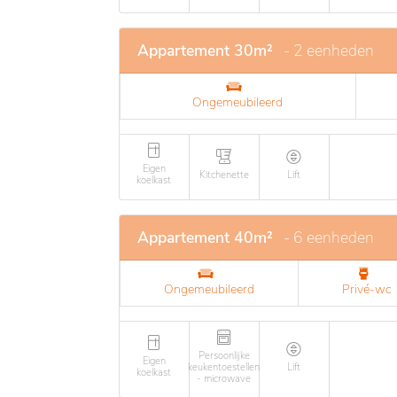
Appartement 30m²
- 2 eenheden
Ongemeubileerd
Eigen
Kitchenette
Lift
koelkast
Appartement 40m²
- 6 eenheden
Ongemeubileerd
Privé-wc
Persoonlijke
Eigen
keukentoestellen
Lift
koelkast
- microwave