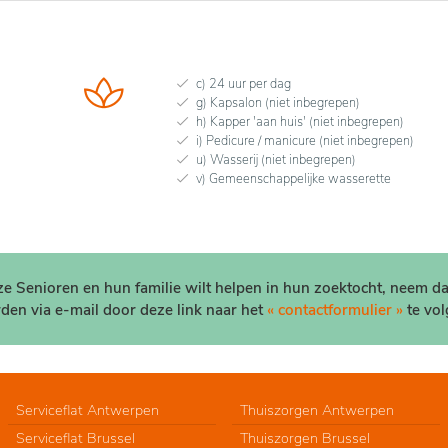
c) 24 uur per dag
g) Kapsalon (niet inbegrepen)
h) Kapper 'aan huis' (niet inbegrepen)
i) Pedicure / manicure (niet inbegrepen)
u) Wasserij (niet inbegrepen)
v) Gemeenschappelijke wasserette
nze Senioren en hun familie wilt helpen in hun zoektocht, neem d
den via e-mail door deze link naar het
« contactformulier »
te vol
Serviceflat Antwerpen
Thuiszorgen Antwerpen
Serviceflat Brussel
Thuiszorgen Brussel