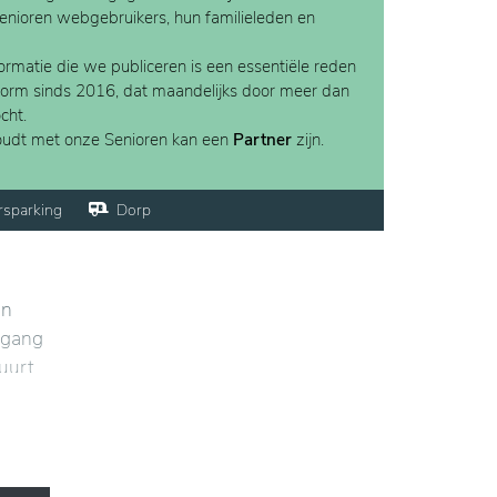
Senioren webgebruikers, hun familieleden en
rmatie die we publiceren is een essentiële reden
form sinds 2016, dat maandelijks door meer dan
cht.
houdt met onze Senioren kan een
Partner
zijn.
rsparking
Dorp
an
oegang
buurt
an de