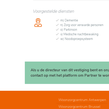
Voorgestelde diensten
m) Dementie
n) Zorg voor verwarde personen
o) Parkinson
v) Medische nachtbewaking
w) Noodoproepsysteem
Als u de directeur van dit vestiging bent en o
contact op met het platform om Partner te wor
Woonzorgcentrum Antwerpen
Woonzorgcentrum Brussel