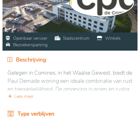
Openbaar vervoer
Stadscentrum
Winkels
Bezoekersparking
Beschrijving
Gelegen in Comines, in het Waalse Gewest, biedt de
Paul Demade woning een ideale combinatie van rust
en toegankelijkheid. De omgeving is groen en rustig,
met goed onderhouden tuinen en serene
Lees meer
wandelpaden die bijdragen aan een ontspannen
sfeer. Het gebouw zelf is ontworpen voor maximaal
Type verblijven
comfort, met uitnodigende gemeenschappelijke
ruimtes en zorgvuldig ingerichte kamers. De zorg
wordt verleend door een professionele en betrokken